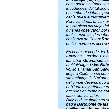
cabo por los holandese
introducción del tabaco 
el nombre de tabaco proc
decía que fue descubiert
Pero, sin duda, la versi
las crónicas del viaje d
quienes observaron por p
tanto serían los descubr
confianza de Colón:
Rod
en las márgenes del
río
En el amanecer de del
1
Almirante Cristóbal Coló
llamaban
Guanahani
, b
archipiélago de
las Ba
volvió a llamar San Salv
llegara Colón en su prim
sin embargo, la Nationa
del primer desembarco de
habitada mayoritariamen
ofrendas en forma de fru
saber aún su valor.
Dice el descubridor en su
padre
Bartolomé de las
emitían una fragancia 