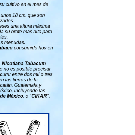
su cultivo en el mes de
 unos 18 cm. que son
izados.
meses una altura máxima
a su brote mas alto para
tes.
las menudas.
tabaco
consumido hoy en
a
Nicotiana Tabacum
 no es posible precisar
rrir entre dos mil o tres
n las tierras de la
ucatán, Guatemala y
éxico, incluyendo las
 de México
, o "
CIKAR
",