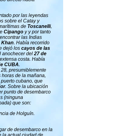
entado por las leyendas
ros sobre el Catay y
 marítimas de
Toscanelli
,
re
Cipango
y y por tanto
ncontrar las Indias
 Khan
. Había recorrido
e dejó los
cayos de las
l anochecer del
27 de
extensa costa. Había
 de CUBA
.
a 28, presumiblemente
s horas de la mañana,
r puerto cubano, que
or
. Sobre la ubicación
mer punto de desembarco
as (ninguna
bada) que son:
ncia de Holguín.
ugar de desembarco en la
 la actual ciudad de