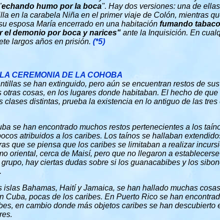
"
echando humo por la boca
". Hay dos versiones: una de ellas
lla en la carabela Niña en el primer viaje de Colón, mientras qu
 su esposa María encerrado en una habitación
fumando tabac
r el demonio por boca y narices"
ante la Inquisición. En cual
te largos años en prisión.
(*5)
Y LA CEREMONIA DE LA COHOBA
ntillas se han extinguido, pero aún se encuentran restos de sus
otras cosas, en los lugares donde habitaban. El hecho de que 
clases distintas, prueba la existencia en lo antiguo de las tres
ba se han encontrado muchos restos pertenecientes a los taíno
ocos atribuidos a los caribes. Los taínos se hallaban extendidos
ras que se piensa que los caribes se limitaban a realizar incurs
mo oriental, cerca de Maisí, pero que no llegaron a establecerse
r grupo, hay ciertas dudas sobre si los guanacabibes y los sib
.
s islas Bahamas, Haití y Jamaica, se han hallado muchas cosas d
n Cuba, pocas de los caribes. En Puerto Rico se han encontra
ibes, en cambio donde más objetos caribes se han descubierto es
res.