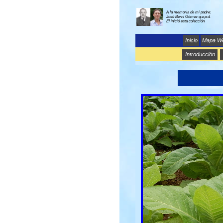
A la memoria de mi padre:
José Berni Gómez q.e.p.d.
El inició esta colección
Inicio
Mapa W
Introducción