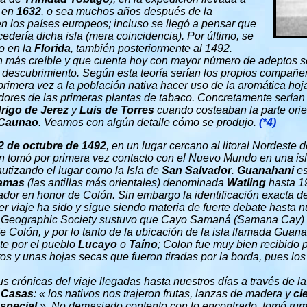
s en
1632
, o sea muchos años después de la
en los países europeos; incluso se llegó a pensar que
edería dicha isla (mera coincidencia). Por último, se
o en la
Florida
, también posteriormente al 1492.
ón más creíble y que cuenta hoy con mayor número de adeptos s
el descubrimiento. Según esta teoría serían los propios compañ
rimera vez a la población nativa hacer uso de la aromática hoja
idores de las primeras plantas de tabaco. Concretamente sería
rigo de Jerez
y
Luis de Torres
cuando costeaban la parte orien
 Caunao
. Veamos con algún detalle cómo se produjo.
(*4)
2 de octubre de 1492
, en un lugar cercano al litoral Nordeste d
n tomó por primera vez contacto con el Nuevo Mundo en una isla
autizando el lugar como la Isla de
San Salvador
.
Guanahani
es
hamas
(las antillas más orientales) denominada
Watling
hasta 1
ador en honor de Colón. Sin embargo la identificación exacta de 
er viaje ha sido y sigue siendo materia de fuerte debate hasta n
l Geographic Society sustuvo que Cayo Samaná (Samana Cay) e
 Colón, y por lo tanto de la ubicación de la isla llamada Guana
te por el pueblo
Lucayo
o
Taíno
; Colon fue muy bien recibido p
tos y unas hojas secas que fueron tiradas por la borda, pues l
s crónicas del viaje llegadas hasta nuestros días a través de la
 Casas
: « los nativos nos trajeron frutas, lanzas de madera y
ci
especial
». No demasiado contento con lo encontrado, tomó rum