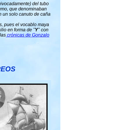
uivocadamente) del tubo
l humo, que denominaban
en un solo canuto de caña
s, pues el vocablo maya
ilio en forma de "
Y
" con
las
crónicas de Gonzalo
PEOS