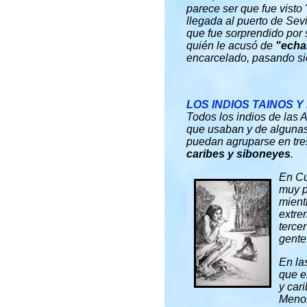
parece ser que fue visto 
llegada al puerto de Sevi
que fue sorprendido por
quién le acusó de
"echa
encarcelado, pasando sie
LOS INDIOS TAINOS 
Todos los indios de las A
que usaban y de algunas 
puedan agruparse en tres 
caribes y siboneyes
.
En Cu
muy p
mient
extre
terce
gente
En la
que e
y car
Meno