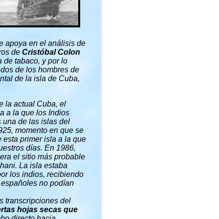
e apoya en el análisis de
eros de
Cristóbal Colon
 de tabaco, y por lo
n dos de los hombres de
tal de la isla de Cuba,
e la actual Cuba, el
 a la que los Indios
 una de las islas del
925, momento en que se
esta primer isla a la que
uestros días. En 1986,
ra el sitio más probable
hani. La isla estaba
or los indios, recibiendo
os españoles no podían
s transcripciones del
ertas hojas secas que
bo directo hacia