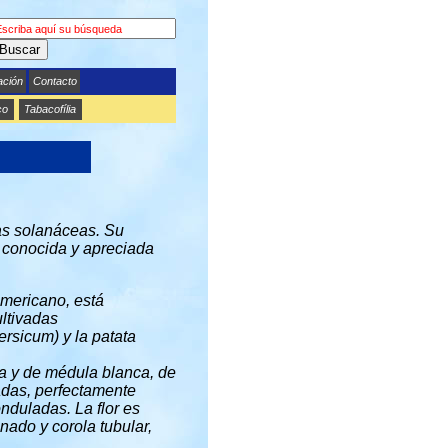
Buscar
ación
Contacto
co
Tabacofília
las solanáceas. Su
conocida y apreciada
Americano, está
ltivadas
rsicum) y la patata
sa y de médula blanca, de
ladas, perfectamente
nduladas. La flor es
nado y corola tubular,