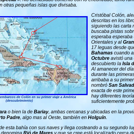
n otras pequeñas islas que divisaba.
Cristóbal Colón, al
descritas en los lib
siguiendo las carta
buscaba pistas sob
esperaba esperaba e
Orientales y al
Gran
17 leguas desde qu
Bahamas
cuando a
Octubre
avistó una 
descubierto la
Isla
Al amanecer del dí
durante las primera
arribaba a su prime
nombró
San Salvad
exacta de este pri
hay diferentes teorí
sembarcos de Colón en su primer viaje a América
(descubrimiento)
suficientemente pro
ara
o bien la de
Bariay
, ambas cercanas y ubicadas en la provi
rto Padre
, algo mas al Oeste, también en
Holguín
.
de esta bahía con sus naves y llega costeando a su segundo l
ón denomina
Rió de Mares
y que se cree está localizado cerca de