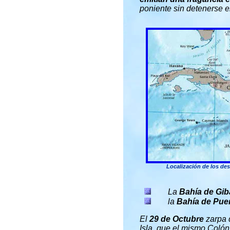
poniente sin detenerse e
Localización de los de
La
Bahía de Gib
la
Bahía de Pue
El
29 de Octubre
zarpa 
Isla, que el mismo Col