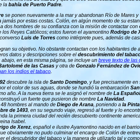
e la
bahía de Puerto Padre
.
re
se ponen nuevamente a la mar y abandonan Río de Mares y 
a jamás por estas costas. Colón, en algún momento de su esta
 a dos hombres de su confianza con la misión de contactar con 
e los Reyes Católicos; estos fueron el ayamontino
Rodrigo de 
o converso
Luis de Torres
como intérprete pues, además de cast
gran su objetivo. No obstante contactan con los habitantes de 
ros datos y descripciones sobre el
descubrimiento del tabac
 abajo, en esta misma página, se incluye un
breve texto de las 
Bartolomé de las Casas
y otra de
Gonzalo Fernández de Ovi
an los indios el tabaco
.
492
descubre la isla de
Santo Domingo
, y fue precisamente en 
or el color de sus aguas, donde se hundió la embarcación
San
 año. A la nueva tierra se le asignó el nombre de
La Españo
 construyó un fuerte que pusieron de nombre
La Navidad
.
 a 48 hombres al mando de
Diego de Arana
, poniendo a
la Pinta
mbre de 1493
, en su segundo viaje, regresó al fuerte y lo encon
funda la primera ciudad del recién descubierto continente ameri
reina Isabel.
igo de Xerez
, español e ilustre Ayamontino nacido en el barrio 
ue obviamente no pudo culminar el encargo de Colón de entrev
ser el descubridor del tabaco y la manera de utilizarlo tal y co