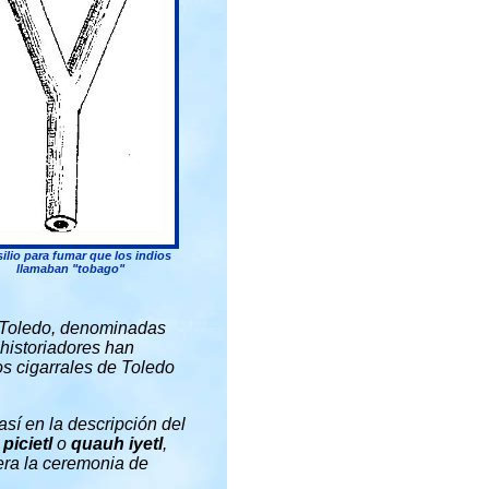
ilio para fumar que los indios
llamaban "tobago"
e Toledo, denominadas
 historiadores han
s cigarrales de Toledo
sí en la descripción del
n
picietl
o
quauh iyetl
,
era la ceremonia de