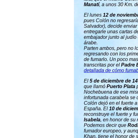
Manatí
, a unos 30 Km. d
El lunes
12 de noviemb
pues Colón no regresarí
Salvador), decide enviar
entregarle unas cartas d
embajador junto al judí
árabe.
Parten ambos, pero no lo
regresando con los prime
de fumarlo. Un poco mas
transcritas por el
Padre 
detallada de cómo fumab
El
5 de diciembre de 1
que llamó
Puerto Plata
p
Nochebuena de ese mismo
infortunada carabela se
Colón dejó en el fuerte
España. El
10 de dicie
reconstruye el fuerte y 
Isabela
, en honor de su 
Podemos decir que
Rodr
fumador europeo, y aunq
Khan, tiene el honor de 