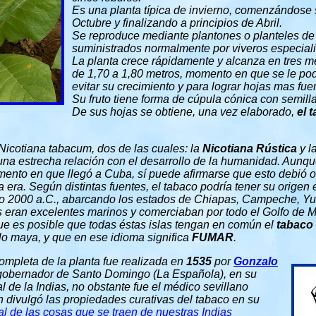
Es una planta típica de invierno, comenzándose 
Octubre y finalizando a principios de Abril.
Se reproduce mediante plantones o planteles de
suministrados normalmente por viveros especial
La planta crece rápidamente y alcanza en tres 
de 1,70 a 1,80 metros, momento en que se le pod
evitar su crecimiento y para lograr hojas mas fuer
Su fruto tiene forma de cúpula cónica con semil
De sus hojas se obtiene, una vez elaborado,
el 
Nicotiana tabacum, dos de las cuales: la
Nicotiana Rústica
y l
a estrecha relación con el desarrollo de la humanidad. Aunque
mento en que llegó a Cuba, sí puede afirmarse que esto debió ocu
 era. Según distintas fuentes, el tabaco podría tener su origen e
ño 2000 a.C., abarcando los estados de Chiapas, Campeche, Y
 eran excelentes marinos y comerciaban por todo el Golfo de M
 que es posible que todas éstas islas tengan en común el
tabaco
lo maya, y que en ese idioma significa
FUMAR
.
ompleta de la planta fue realizada en
1535
por
Gonzalo
 gobernador de Santo Domingo (La Española), en su
l de la Indias, no obstante fue el médico sevillano
 divulgó las propiedades curativas del tabaco en su
al de las cosas que se traen de nuestras Indias