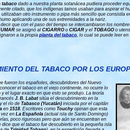
a
tabaco
dado a nuestra planta solanácea pudiera proceder eq
rmente citado, que los indígenas tainos usaban para aspirar e
utilizaban otro instrumento o pipa más sencillo que consistía 
 humo aplicando una de sus extremidades a la nariz.
ecir que con el paso del tiempo se intercambiaron los nombre
FUMAR
se asignó al
CIGARRO
o
CIGAR
y el
TOBAGO
o utens
signaron a la propia
planta del tabaco
, lo cual se puede leer en 
MIENTO DEL TABACO POR LOS EURO
ue fueron los españoles, descubridores del Nuevo
onocer el tabaco en el viejo continente, no ocurre lo
 el lugar exacto en que esto se produjo. La teoría
 francés
J. B. Labat
sitúa el descubrimiento en la
y el río de
Tabasco (Yucatán)
iniciada por el capitán
a
en
1518
. Escritores como
Touchy
opinan que esta
a vez en
La Española
(actual isla de Santo Domingo)
orías, poco rigurosas pero que aún se encuentran en
e dice que el tabaco fue descubierto en la pequeña isla
ca de
Trinidad Tobago
), en la expedición llevada a