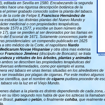
), editada en Sevilla en 1580. Encabezando la segunda
rdes hace una rigurosa descripción botánica de la
ta el primer grabado conocido sobre la planta del tabaco.
 de la corte de Felipe II,
Francisco Hernández de
ara estudiar las distintas plantas del Nuevo Mundo y
ácter medicinal o con propiedades terapéuticas.
desde 1570 a 1577, y escribe un buen número de
17), que se pierden al ser devorados por las llamas en
rio del Escorial de 1671. Solamente conocemos parte de
bras providenciales: un compendio publicado en 1625
 a otro médico de la Corte, el napolitano
Nardo
Medicarum Novae Hispaniae
y otra obra mas extensa
por
Francisco Jiménez
(discípulo de Boncalo); se trata
Utens
uraleza y virtudes de los árboles, plantas y animales
 ambos se describen las propiedades terapéuticas del
o diversas enfermedades, como por ejemplo el asma.
era vez tabaco en unas tierras situadas en los alrededores d
n ser invadidas por plagas de cigarras. Por este motivo algunos
e científica, que el nombre de
cigarro
pudiera proceder de eso
 tabaco vio la luz en el Viejo Mundo.
enes daban a la planta es distinto dependiendo de cada zona, a
 en su libro segundo nos habla de que los aztecas la llamaba
n Brasil,
patoun
o
petún
, o finalmente
cohiba
, que realmente 
ta.