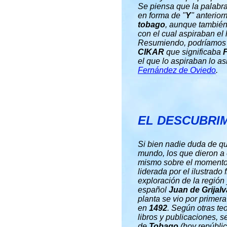
Se piensa que la palabr
en forma de "
Y
" anterio
tobago
, aunque también 
con el cual aspiraban el
Resumiendo, podríamos d
CIKAR
que significaba
el que lo aspiraban lo a
Fernández de Oviedo
.
EL DESCUBRI
Si bien nadie duda de q
mundo, los que dieron a c
mismo sobre el momento y
liderada por el ilustrado
exploración de la región 
español
Juan de Grijalv
planta se vio por primer
en
1492
. Según otras te
libros y publicaciones, s
de
Tobago
(hoy repúbli