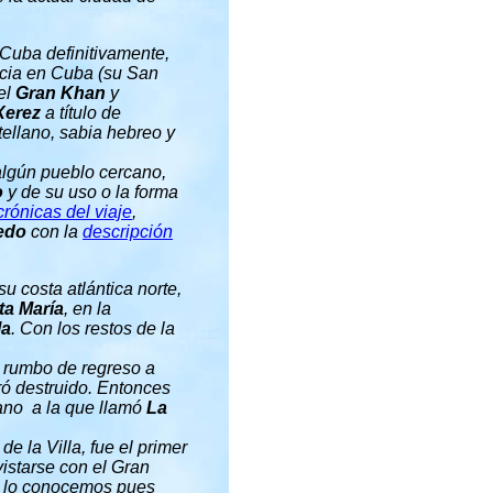
Cuba definitivamente,
ncia en Cuba (su San
el
Gran Khan
y
Xerez
a título de
ellano, sabia hebreo y
algún pueblo cercano,
o
y de su uso o la forma
crónicas del viaje
,
edo
con la
descripción
su costa atlántica norte,
ta María
, en la
la
. Con los restos de la
rumbo de regreso a
tró destruido. Entonces
cano a la que llamó
La
de la Villa, fue el primer
istarse con el Gran
mo lo conocemos pues