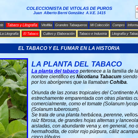
COLECCIONISTA DE VITOLAS DE PUROS
Juan Alberto Berni González A.V.E. 1415
eb
Vitolfilia
Grandes Tabaqueros
Mi Colección
Compro
Inform
La Litografía
El Tabaco
Cultivo y Elaboración
Tabaco e Industria
Litografía y Taba
EL TABACO Y EL FUMAR EN LA HISTORIA
LA PLANTA DEL TABACO
La planta del tabaco
pertenece a la familia de 
nombre científico es
Nicotiana Tabacum
siendo 
por los aborígenes que la llamaban
Cohiba
.
Oriunda de las zonas tropicales del Continente 
estrechamente emparentada con otras plantas cu
comercialmente, como el tomate (Solanum lycope
(Solanum tuberosum).
Se trata de una planta herbácea, perenne, vello
raíz fibrosa, de grandes hojas alternas y lanceo
aisladas, con abundante vena y, en general, no o
hermafrodita, de color rojo púrpura, cáliz acampa
cinco lóbulos.