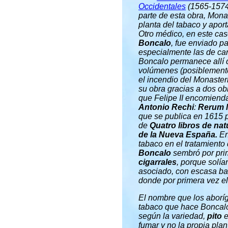
Occidentales
(1565-1574
parte de esta obra, Mona
planta del tabaco y apor
Otro médico, en este caso
Boncalo
, fue enviado p
especialmente las de car
Boncalo permanece allí 
volúmenes (posiblemente 
el incendio del Monaste
su obra gracias a dos o
que Felipe II encomienda
Antonio Rechi
:
Rerum 
que se publica en 1615 
de
Quatro libros de nat
de la Nueva España.
En
tabaco en el tratamient
Boncalo
sembró por prim
cigarrales
, porque solía
asociado, con escasa bas
donde por primera vez el
El nombre que los aboríg
tabaco que hace Boncalo
según la variedad,
pito
e
fumar y no la propia plan