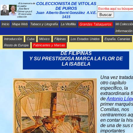
COLECCIONISTA DE VITOLAS
A la memoria de
mi padre:
DE PUROS
José Berni
Gómez q.e.p.d.
Juan Alberto Berni González A.V.E.
Buscar
El inició esta
1415
colección
Inicio
Mapa Web
Tabaco y Litografía
La Vitolfilia
Mi Colecció
Información
Introducción
Cuba
México
Filipinas
Los Estados Unidos
España. Canarias
Resto de Europa
Fabricantes y Marcas
LA COMPAÑÍA DE GENERAL DE TABACOS
DE FILIPINAS
Y SU PRESTIGIOSA MARCA LA FLOR DE
LA ISABELA
Una vez tratada
otro capítulo
específico, la
extraordinaria f
de
Antonio Lóp
primer marqués
Comillas, nos
centraremos aq
en contar la his
de una de sus
importantes