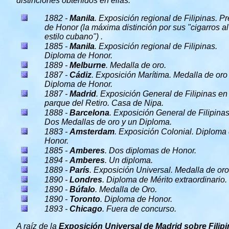
distinciones obtenidos en ellas:
1882 -
Manila
. Exposición regional de Filipinas. P
de Honor (la máxima distinción por sus "cigarros al
estilo cubano") .
1885 -
Manila
. Exposición regional de Filipinas.
Diploma de Honor.
1889 -
Melburne
. Medalla de oro.
1887 -
Cádiz
. Exposición Marítima. Medalla de oro
Diploma de Honor.
1887 -
Madrid
. Exposición General de Filipinas en 
parque del Retiro. Casa de Nipa.
1888 -
Barcelona
. Exposición General de Filipinas
Dos Medallas de oro y un Diploma.
1883 -
Amsterdam
. Exposición Colonial. Diploma
Honor.
1885 -
Amberes
. Dos diplomas de Honor.
1894 -
Amberes
. Un diploma.
1889 -
París
. Exposición Universal. Medalla de oro
1890 -
Londres
. Diploma de Mérito extraordinario.
1890 -
Búfalo
. Medalla de Oro.
1890 -
Toronto
. Diploma de Honor.
1893 -
Chicago
. Fuera de concurso.
A raíz de la
Exposición Universal de Madrid sobre Filip