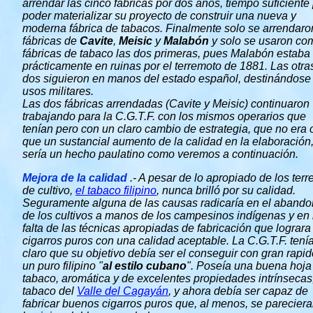
arrendar las cinco fábricas por dos años, tiempo suficiente
poder materializar su proyecto de construir una nueva y
moderna fábrica de tabacos. Finalmente solo se arrendaro
fábricas de
Cavite
,
Meisic
y
Malabón
y solo se usaron co
fábricas de tabaco las dos primeras, pues Malabón estaba
prácticamente en ruinas por el terremoto de 1881. Las otra
dos siguieron en manos del estado español, destinándose
usos militares.
Las dos fábricas arrendadas (Cavite y Meisic) continuaron
trabajando para la C.G.T.F. con los mismos operarios que
tenían pero con un claro cambio de estrategia, que no era 
que un sustancial aumento de la calidad en la elaboración
sería un hecho paulatino como veremos a continuación.
Mejora de la calidad
.- A pesar de lo apropiado de los ter
de cultivo,
el tabaco filipino
, nunca brilló por su calidad.
Seguramente alguna de las causas radicaría en el aband
de los cultivos a manos de los campesinos indígenas y en 
falta de las técnicas apropiadas de fabricación que lograra
cigarros puros con una calidad aceptable. La C.G.T.F. tení
claro que su objetivo debía ser el conseguir con gran rapi
un puro filipino "
al estilo cubano
". Poseía una buena hoja
tabaco, aromática y de excelentes propiedades intrínsecas,
tabaco del
Valle del Cagayán
, y ahora debía ser capaz de
fabricar buenos cigarros puros que, al menos, se pareciera