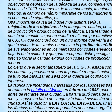
objetivos: la depresión de la década de 1930 consecuenci
la crisis de 1929, el aumento de la competencia, la bajada
precios, el cambio de hábito imparable de los fumadores h
el consumo de cigarrillos, etc.
Otra importante causa de índole muy distinta sería la
relajación de los objetivos
de la tabaquera: calidad, cost
de producción y productividad de la fábrica. Esta realidad 
puesta de manifiesto por un estudio realizado por directivo
la C.G.T.F. que concluyó con un duro informe que venía a d
que la caída de las ventas obedecía a la
pérdida de crédi
de sus elaboraciones en los mercados por costes elevado
bajada de la calidad, y que para recuperar dicho prestigio 
preciso lograr la calidad exigida con costes de producción
menores.
Lo cierto que el sector tabaquero de la C.G.T.F. estaba con
las cuerdas y precisaba de una importante reorganización,
se tuvo que paralizar en
1941
por la guerra de ocupación
japonesa.
La fábrica fue incendiada y arrasada por los japoneses tra
derrota en la
batalla de Manila
, en
febrero de 1945
, poco
antes de retirarse de la ciudad. La batalla duró cerca de un
mes y supuso un baño de sangre y la total devastación de 
ciudad. Así se puso fin a
LA FLOR DE LA ISABELA
, una 
las fábricas de tabaco más importantes del mundo, orgullo