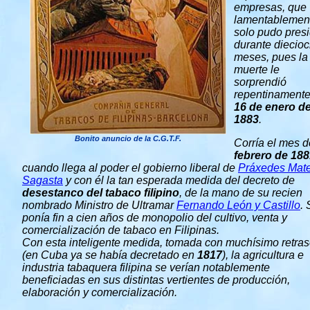
empresas, que
lamentablemen
solo pudo presi
durante diecio
meses, pues la
muerte le
sorprendió
repentinamente
16 de enero d
1883
.
Bonito anuncio de la C.G.T.F.
Corría el mes d
febrero de 18
cuando llega al poder el gobierno liberal de
Práxedes Mat
Sagasta
y con él la tan esperada medida del decreto de
desestanco del tabaco filipino
, de la mano de su recien
nombrado Ministro de Ultramar
Fernando León y Castillo
. 
ponía fin a cien años de monopolio del cultivo, venta y
comercialización de tabaco en Filipinas.
Con esta inteligente medida, tomada con muchísimo retra
(en Cuba ya se había decretado en
1817
), la agricultura e
industria tabaquera filipina se verían notablemente
beneficiadas en sus distintas vertientes de producción,
elaboración y comercialización.