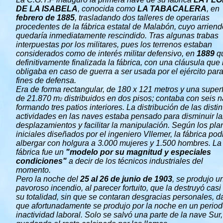
DE LA ISABELA
, conocida como
LA TABACALERA
, en
febrero de 1885
, trasladando dos talleres de operarias
procedentes de la fábrica estatal de Malabón, cuyo arriend
quedaría inmediatamente rescindido. Tras algunas trabas
interpuestas por los militares, pues los terrenos estaban
considerados como de interés militar defensivo, en
1889
q
definitivamente finalizada la fábrica, con una cláusula que 
obligaba en caso de guerra a ser usada por el ejército par
fines de defensa.
Era de forma rectangular, de 180 x 121 metros y una superf
de 21.870 m
distribuidos en dos pisos; contaba con seis 
2
formando tres patios interiores. La distribución de las distin
actividades en las naves estaba pensado para disminuir l
desplazamientos y facilitar la manipulación. Según los pla
iniciales diseñados por el ingeniero Vllemer, la fábrica pod
albergar con holgura a 3.000 mujeres y 1.500 hombres. La
fábrica fue un
"modelo por su magnitud y especiales
condiciones"
a decir de los técnicos industriales del
momento.
Pero la noche del
25 al 26 de junio de 1903
, se produjo u
pavoroso incendio, al parecer fortuito, que la destruyó casi
su totalidad, sin que se contaran desgracias personales, 
que afortunadamente se produjo por la noche en un perio
inactividad laboral. Solo se salvó una parte de la nave Sur,