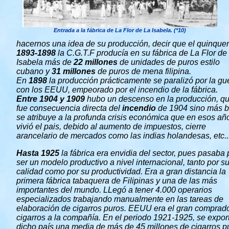
Entrada a la fábrica de La Flor de La Isabela. (*10)
hacernos una idea de su producción, decir que el quinque
1893-1898
la C.G.T.F producía en su fábrica de La Flor de 
Isabela más de
22 millones
de unidades de puros estilo
cubano y
31 millones
de puros de mena filipina.
En
1898
la producción prácticamente se paralizó por la gu
con los EEUU, empeorado por el incendio de la fábrica.
Entre 1904 y 1909
hubo un descenso en la producción, q
fue consecuencia directa del
incendio
de 1904 sino más b
se atribuye a la profunda crisis económica que en esos añ
vivió el pais, debido al aumento de impuestos, cierre
arancelario de mercados como las indias holandesas, etc..
Hasta 1925
la fábrica era envidia del sector, pues pasaba 
ser un modelo productivo a nivel internacional, tanto por s
calidad como por su productividad. Era a gran distancia la
primera fábrica tabaquera de Filipinas y una de las más
importantes del mundo. LLegó a tener 4.000 operarios
especializados trabajando manualmente en las tareas de
elaboración de cigarros puros. EEUU era el gran comprad
cigarros a la compañía. En el periodo 1921-1925, se expor
dicho país una media de más de 45 millones de cigarros p