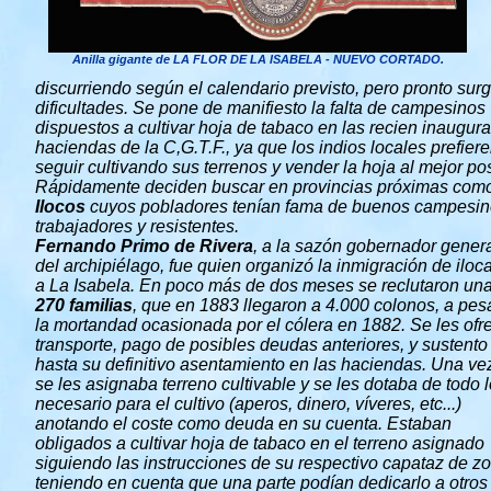
Anilla gigante de LA FLOR DE LA ISABELA - NUEVO CORTADO.
discurriendo según el calendario previsto, pero pronto sur
dificultades. Se pone de manifiesto la falta de campesinos
dispuestos a cultivar hoja de tabaco en las recien inaugur
haciendas de la C,G.T.F., ya que los indios locales prefier
seguir cultivando sus terrenos y vender la hoja al mejor pos
Rápidamente deciden buscar en provincias próximas com
Ilocos
cuyos pobladores tenían fama de buenos campesin
trabajadores y resistentes.
Fernando Primo de Rivera
, a la sazón gobernador gener
del archipiélago, fue quien organizó la inmigración de iloc
a La Isabela. En poco más de dos meses se reclutaron un
270 familias
, que en 1883 llegaron a 4.000 colonos, a pes
la mortandad ocasionada por el cólera en 1882. Se les ofr
transporte, pago de posibles deudas anteriores, y sustento
hasta su definitivo asentamiento en las haciendas. Una vez
se les asignaba terreno cultivable y se les dotaba de todo 
necesario para el cultivo (aperos, dinero, víveres, etc...)
anotando el coste como deuda en su cuenta. Estaban
obligados a cultivar hoja de tabaco en el terreno asignado
siguiendo las instrucciones de su respectivo capataz de z
teniendo en cuenta que una parte podían dedicarlo a otros