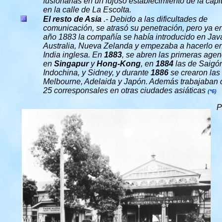
fusionarlas en un lujoso establecimiento de la capit
en la calle de La Escolta.
El resto de Asia
.- Debido a las dificultades de
comunicación, se atrasó su penetración, pero ya en
año 1883 la compañía se había introducido en Jav
Australia, Nueva Zelanda y empezaba a hacerlo en
India inglesa. En
1883
, se abren las primeras agen
en
Singapur
y
Hong-Kong
, en
1884
las de Saigó
Indochina, y Sidney, y durante
1886
se crearon las
Melbourne, Adelaida y Japón. Además trabajaban 
25 corresponsales en otras ciudades asiáticas
(*6)
P