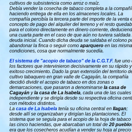
cultivos de subsistencia como arroz o maíz.
Debía vender la cosecha de tabaco completa a la compañí
haciendo entrega de ella en los almacenes locales. La
compañía percibía la tercera parte del importe de la venta 
concepto de pago del alquiler del terreno y el resto queda
para el colono directamente en dinero corriente, deducien
una cuarta parte en el caso de que aún no tuviera saldada 
deuda inicial. Cuando dicha deuda se saldaba el colono p
abandonar la finca o seguir como
aparquero
en las mism
condiciones, cosa que normalmente sucedía.
El sistema de "acopio de tabaco" de la C.G.T.F.
fue uno
los factores que intervinieron decisivamente en su rápido y
exitoso crecimiento. Dado la gran extensión del territorio d
cultivo tabaquero en gran valle de Cagayán, la compañía
decidió dividir el acopio de tabaco en dos zonas o
demarcaciones, que pasaron a denominarse
la casa de
Cagayán
y
la casa de La Isabela
, cada una de las cuales
independiente y se dirigía desde su respectiva oficina centr
con métodos distintos.
La
casa de La Isabela
tenía su oficina central en
Ilagan
;
desde allí se organizaban y dirigían las plantaciones. El
sistema que se seguía para el acopio de la hoja de tabaco
las cinco haciendas, que abarcaban un total de
20 pueblo
era que los cosecheros acudían a vender su hoja al precio