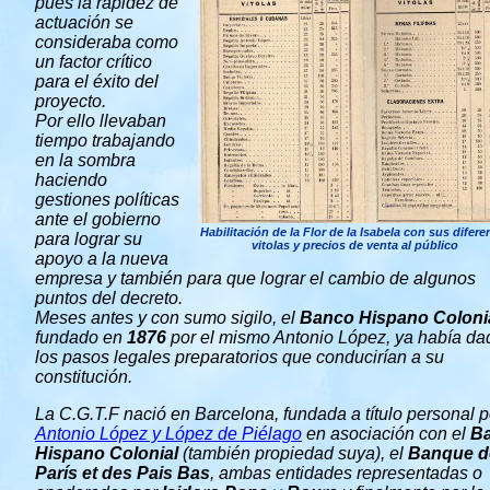
pues la rapidez de
actuación se
consideraba como
un factor crítico
para el éxito del
proyecto.
Por ello llevaban
tiempo trabajando
en la sombra
haciendo
gestiones políticas
ante el gobierno
Habilitación de la Flor de la Isabela con sus difere
para lograr su
vitolas y precios de venta al público
apoyo a la nueva
empresa y también para que lograr el cambio de algunos
puntos del decreto.
Meses antes y con sumo sigilo, el
Banco Hispano Coloni
fundado en
1876
por el mismo Antonio López, ya había da
los pasos legales preparatorios que conducirían a su
constitución.
La C.G.T.F nació en Barcelona, fundada a título personal p
Antonio López y López de Piélago
en asociación con el
B
Hispano Colonial
(también propiedad suya), el
Banque d
París et des Pais Bas
, ambas entidades representadas o