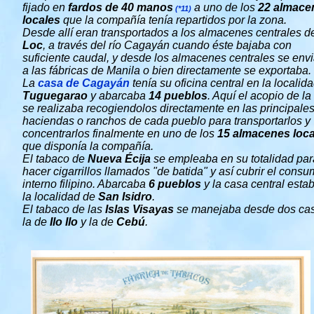
fijado en
fardos de 40 manos
a uno de los
22 almace
(*11)
locales
que la compañía tenía repartidos por la zona.
Desde allí eran transportados a los almacenes centrales 
Loc
, a través del río Cagayán cuando éste bajaba con
suficiente caudal, y desde los almacenes centrales se env
a las fábricas de Manila o bien directamente se exportaba.
La
casa de Cagayán
tenía su oficina central en la localid
Tuguegarao
y abarcaba
14 pueblos
. Aquí el acopio de la
se realizaba recogiendolos directamente en las principale
haciendas o ranchos de cada pueblo para transportarlos y
concentrarlos finalmente en uno de los
15 almacenes loca
que disponía la compañía.
El tabaco de
Nueva Écija
se empleaba en su totalidad par
hacer cigarrillos llamados "de batida" y así cubrir el cons
interno filipino. Abarcaba
6 pueblos
y la casa central esta
la localidad de
San Isidro
.
El tabaco de las
Islas Visayas
se manejaba desde dos cas
la de
Ilo Ilo
y la de
Cebú
.