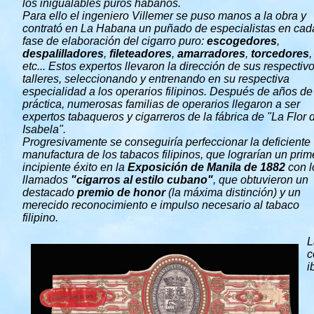
los inigualables puros habanos.
Para ello el ingeniero Villemer se puso manos a la obra y
contrató en La Habana un puñado de especialistas en cad
fase de elaboración del cigarro puro:
escogedores
,
despalilladores
,
fileteadores
,
amarradores
,
torcedores
,
etc... Estos expertos llevaron la dirección de sus respectiv
talleres, seleccionando y entrenando en su respectiva
especialidad a los operarios filipinos. Después de años de
práctica, numerosas familias de operarios llegaron a ser
expertos tabaqueros y cigarreros de la fábrica de "La Flor 
Isabela".
Progresivamente se conseguiría perfeccionar la deficiente
manufactura de los tabacos filipinos, que lograrían un prim
incipiente éxito en la
Exposición de Manila de 1882
con l
llamados
"cigarros al estilo cubano"
, que obtuvieron un
destacado
premio de honor
(la máxima distinción) y un
merecido reconocimiento e impulso necesario al tabaco
filipino.
L
c
i