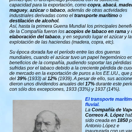
capacidad para la exportación, como
copra
,
abacá
,
made
maguey
,
azúcar
o
tabaco
, además de otras actividades
industriales derivadas como el
transporte marítimo
o
destilación de alcohol
.
Así, hasta la primera Guerra Mundial los principales benefi
de la Compañía fueron los
acopios de tabaco en rama
y 
elaboración del tabaco
, y en segundo lugar el azúcar y la
explotación de las haciendas (madera, copra, etc).
Su época dorada fue el período entre las dos guerras
mundiales, cuando el azúcar tuvo un papel hegemónico en
beneficios de la compañía, pudiendo soportar las pérdidas
sufridas por el tabaco debido a la creciente pérdida de cuo
de mercado en la exportación de puros a los EE.UU., que
del
39%
(1933) al
12%
(1939). A pesar de ello, sus accion
dieron unos dividendos anuales del
17%
durante este perí
con sólo dos excepciones, 1933 (33%) y 1937 (14%).
El transporte marítim
fluvial.
La
Compañía de Vap
Correos A. López
hab
sido creada en
1850
p
Antonio López e
inaugurada con un va