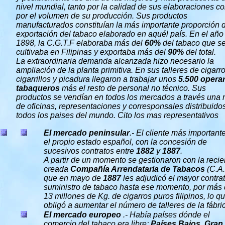
nivel mundial, tanto por la calidad de sus elaboraciones c
por el volumen de su producción. Sus productos
manufacturados constituían la más importante proporción d
exportación del tabaco elaborado en aquél país. En el año
1898, la C.G.T.F elaboraba más del
60%
del tabaco que s
cultivaba en Filipinas y exportaba más del
90%
del total.
La extraordinaria demanda alcanzada hizo necesario la
ampliación de la planta primitiva. En sus talleres de cigarro
cigarrillos y picadura llegaron a trabajar unos
5.500 opera
tabaqueros
más el resto de personal no técnico. Sus
productos se vendían en todos los mercados a través una 
de oficinas, representaciones y corresponsales distribuido
todos los paises del mundo. Cito los mas representativos
El mercado peninsular
.- El cliente más important
el propio estado español, con la concesión de
sucesivos contratos entre
1882
y
1887
.
A partir de un momento se gestionaron con la recie
creada
Compañía Arrendataria de Tabacos
(C.A.
que en mayo de
1887
les adjudicó el mayor contra
suministro de tabaco hasta ese momento, por más
13 millones de Kg. de cigarros puros filipinos, lo q
obligó a aumentar el número de talleres de la fábri
El mercado europeo
.- Había países dónde el
comercio del tabaco era libre:
Países Bajos
,
Gran