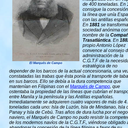
de 400 toneladas. En
consigue la concesión
la línea que unía Esp
con las antillas españ
En
1881
se transform
sociedad anónima con
nombre de la
Compañ
Trasatlántica
. En
188
propio Antonio López
convence al consejo 
administración de la
C.G.T.F de la necesid
El Marqués de Campo
estratégica de no
depender de los barcos de la actual concesionaria, una ve
constatadas las trabas que ésta ponía al transporte de tab
en sus barcos. Ello se debía a la dura competencia que
mantenían en Filipinas con el
Marqués de Campo
, que
ostentaba la propiedad de las líneas que cubrían el transpo
entre Manila y la península y las Antillas españolas.
Inmediatamente se adquieren cuatro vapores de más de 4
toneladas cada uno: Isla de Luzón, Isla de Mindanao, Isla 
Panay y Isla de Cebú. Tras años de dura lucha por el nego
naviero, el Marqués de Campo no pudo resistir la compete
de los modernos navíos de la C.G.T.F., viéndose obligado 
abandonar la concesión de la línea filipina a favor de su