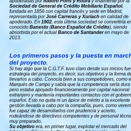
apoderadas por
Isidoro Pons y Roura
y finalmente por la
Sociedad de General de Crédito Mobiliario Español
,
fundada en 1856 con capital francés y sede en Madrid,
representada por
José Carreras y Xuriach
en calidad de
apoderado. En
1902
, esta última sociedad se convertiría e
conocido
Banesto
(
Banco Español de Crédito
), siendo
absorbida por el actual
Banco de Santander
en mayo de
2013.
Los primeros pasos y la puesta en marc
del proyecto
.
Si hay algo que la C.G.T.F. tuvo claro desde sus inicios fue
estrategia del proyecto, es decir, sus objetivos y la forma d
llevarlos a cabo. Conocía bien a sus competidores, como e
Marqués de Campo y sabía que la competencia sería dura
pero estaba apoyado financieramente por capital nacional 
extranjero y mantenía importantes contactos con el gobier
español. Esto no quita ni un ápice de mérito a la excelente
gestión llevada a cabo por la compañía, pues, como verem
fue capaz de desarrollarlos con prudencia y acierto,
rodeándose de directivos competentes y de personal técni
muy preparado.
Su objetivo
era, en primer lugar, explotar el mercado del