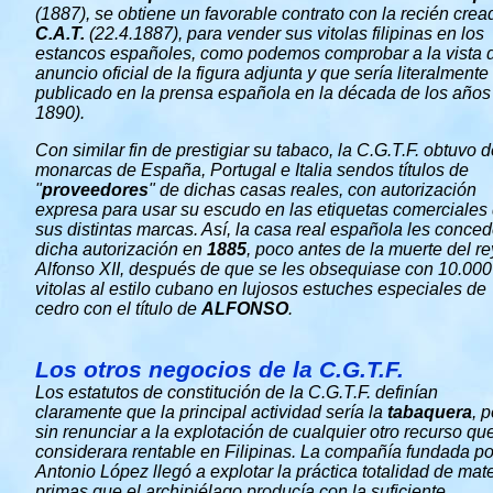
(1887), se obtiene un favorable contrato con la recién crea
C.A.T.
(22.4.1887), para vender sus vitolas filipinas en los
estancos españoles, como podemos comprobar a la vista 
anuncio oficial de la figura adjunta y que sería literalmente
publicado en la prensa española en la década de los años
1890).
Con similar fin de prestigiar su tabaco, la C.G.T.F. obtuvo d
monarcas de España, Portugal e Italia sendos títulos de
"
proveedores
" de dichas casas reales, con autorización
expresa para usar su escudo en las etiquetas comerciales
sus distintas marcas. Así, la casa real española les conce
dicha autorización en
1885
, poco antes de la muerte del re
Alfonso XII, después de que se les obsequiase con 10.000
vitolas al estilo cubano en lujosos estuches especiales de
cedro con el título de
ALFONSO
.
Los otros negocios de la C.G.T.F.
Los estatutos de constitución de la C.G.T.F. definían
claramente que la principal actividad sería la
tabaquera
, 
sin renunciar a la explotación de cualquier otro recurso qu
considerara rentable en Filipinas. La compañía fundada po
Antonio López llegó a explotar la práctica totalidad de mat
primas que el archipiélago producía con la suficiente