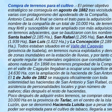
Compra de terrenos para el cultivo
.- El primer objetivo
estratégico se conseguía en
agosto de 1882
tras vicisitud
varias con protagonismo del apoderado de la Compañía,
Antonio Casal. Al final se cierra el trato para la adquisición
nombre de la compañía de un total de 10.000 Ha. de terre
muy fértil y susceptible de ser ampliado con más adquisic
en terrenos adyacentes, que se bautizaron con los nombre
Santa Isabel
(2.185 Ha.),
San Rafael
(1.295 Ha),
San Ant
(1.939 Ha),
San Luis
(1.622 Ha.) y
La Concepción
(2.189
Ha.). Todos estaban situados en el
Valle del Cagayán
(provincia de Isabela), en terrenos nunca explotados y den
de zonas inundables en la estación de lluvias, y por tanto 
el aporte regular de materiales orgánicos que constituirían
abono natural. En 1898 los terrenos propiedad de la Com
en el valle de Cagayán llegaban a ocupar una superficie d
14.630 Ha. con la ampliación de la hacienda de San Anton
El
1 de Julio de 1882
se inaugura oficialmente con toda
solemnidad las haciendas de San Antonio y San Rafael, c
asistencia de personalidades locales y gran número de
nativos; días después el resto de haciendas.
Poco después de adquirir estos terrenos, se compran otras
10.000 Ha en la provincia de
Tarlac
, en el centro de la isla
Luzón, que se denominó
Hacienda Luisita
que a pesar de
poder ser explotada para el cultivo de tabaco, llegaría a se