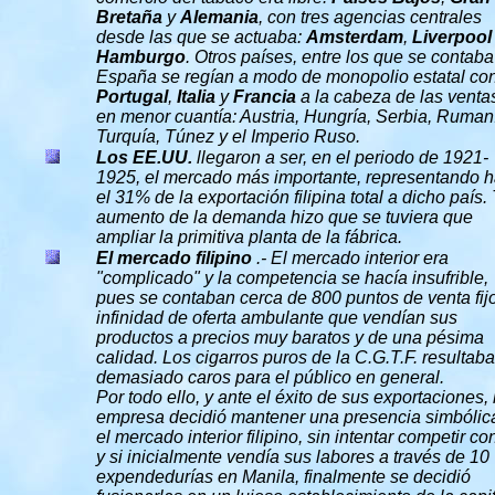
Bretaña
y
Alemania
, con tres agencias centrales
desde las que se actuaba:
Amsterdam
,
Liverpool
Hamburgo
. Otros países, entre los que se contaba
España se regían a modo de monopolio estatal co
Portugal
,
Italia
y
Francia
a la cabeza de las ventas
en menor cuantía: Austria, Hungría, Serbia, Ruman
Turquía, Túnez y el Imperio Ruso.
Los EE.UU.
llegaron a ser, en el periodo de 1921-
1925, el mercado más importante, representando h
el 31% de la exportación filipina total a dicho país. 
aumento de la demanda hizo que se tuviera que
ampliar la primitiva planta de la fábrica.
El mercado filipino
.- El mercado interior era
"complicado" y la competencia se hacía insufrible,
pues se contaban cerca de 800 puntos de venta fij
infinidad de oferta ambulante que vendían sus
productos a precios muy baratos y de una pésima
calidad. Los cigarros puros de la C.G.T.F. resultab
demasiado caros para el público en general.
Por todo ello, y ante el éxito de sus exportaciones, 
empresa decidió mantener una presencia simbólic
el mercado interior filipino, sin intentar competir con
y si inicialmente vendía sus labores a través de 10
expendedurías en Manila, finalmente se decidió