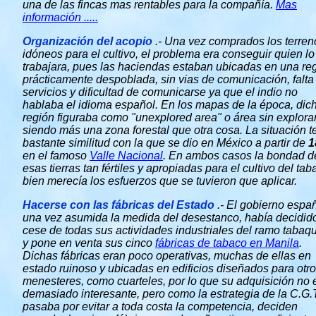
una de las fincas mas rentables para la compañía.
Mas
información .....
Organización del acopio
.- Una vez comprados los terren
idóneos para el cultivo, el problema era conseguir quien lo
trabajara, pues las haciendas estaban ubicadas en una re
prácticamente despoblada, sin vias de comunicación, falta
servicios y dificultad de comunicarse ya que el indio no
hablaba el idioma español. En los mapas de la época, dic
región figuraba como "unexplored area" o área sin explorar
siendo más una zona forestal que otra cosa. La situación t
bastante similitud con la que se dio en México a partir de
1
en el famoso
Valle Nacional
. En ambos casos la bondad d
esas tierras tan fértiles y apropiadas para el cultivo del tab
bien merecía los esfuerzos que se tuvieron que aplicar.
Hacerse con las fábricas del Estado
.- El gobierno españ
una vez asumida la medida del desestanco, había decidido
cese de todas sus actividades industriales del ramo tabaq
y pone en venta sus cinco
fábricas de tabaco en Manila
.
Dichas fábricas eran poco operativas, muchas de ellas en
estado ruinoso y ubicadas en edificios diseñados para otr
menesteres, como cuarteles, por lo que su adquisición no 
demasiado interesante, pero como la estrategia de la C.G.T
pasaba por evitar a toda costa la competencia, deciden