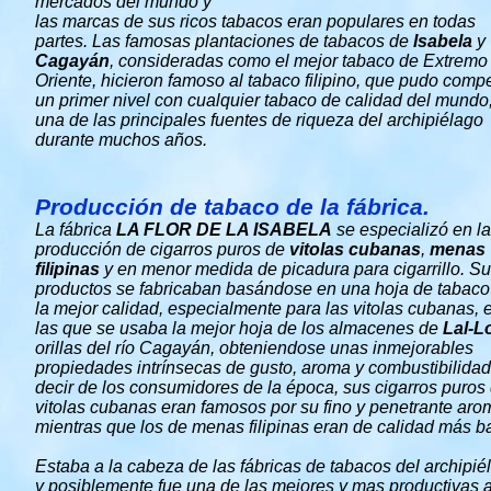
mercados del mundo y
las marcas de sus ricos tabacos eran populares en todas
partes. Las famosas plantaciones de tabacos de
lsabela
y
Cagayán
, consideradas como el mejor tabaco de Extremo
Oriente, hicieron famoso al tabaco filipino, que pudo compe
un primer nivel con cualquier tabaco de calidad del mundo,
una de las principales fuentes de riqueza del archipiélago
durante muchos años.
Producción de tabaco de la fábrica.
La fábrica
LA FLOR DE LA ISABELA
se especializó en la
producción de cigarros puros de
vitolas cubanas
,
menas
filipinas
y en menor medida de picadura para cigarrillo. S
productos se fabricaban basándose en una hoja de tabaco
la mejor calidad, especialmente para las vitolas cubanas, 
las que se usaba la mejor hoja de los almacenes de
Lal-L
orillas del río Cagayán, obteniendose unas inmejorables
propiedades intrínsecas de gusto, aroma y combustibilidad
decir de los consumidores de la época, sus cigarros puros
vitolas cubanas eran famosos por su fino y penetrante aro
mientras que los de menas filipinas eran de calidad más ba
Estaba a la cabeza de las fábricas de tabacos del archipié
y posiblemente fue una de las mejores y mas productivas 