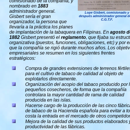
comisionado de la compañía, y
nombrado en
1883
administrador general.
Lope Gisbert, comisionado y
Gisbert sería el gran
después administrador general de
C.G.T.F.
organizador, la persona que
llevaría a la práctica los planes
de implantación de la tabaquera en Filipinas. En
agosto d
1882
Gisbert presentó el
reglamento
, que fijaba su estruc
organizativa (puestos, funciones, obligaciones, etc) y por e
que la compañía se rigió durante muchos años. Los objeti
empresariales se resumen en los siguientes frentes
estratégicos:
Compra de grandes extensiones de terrenos fértile
para el cultivo de tabaco de calidad al objeto de
explotarlos directamente.
Organización del acopio del tabaco producido por 
pequeños cosecheros, de forma que la compañía
controlara la mayor cantidad de rama de calidad
producida en las islas.
Hacerse cargo de la producción de las cinco fábric
de tabaco de la Hacienda española para evitar a t
costa la entrada en el mercado de otros competido
Mejora de la calidad de sus productos elaborados y
productividad de las fábricas.