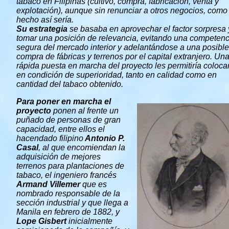
tabaco en Filipinas (cultivo, compra, fabricación, venta y
explotación), aunque sin renunciar a otros negocios, como
hecho así sería.
Su estrategia
se basaba en aprovechar el factor sorpresa 
tomar una posición de relevancia, evitando una competenc
segura del mercado interior y adelantándose a una posible
compra de fábricas y terrenos por el capital extranjero. Un
rápida puesta en marcha del proyecto les permitiría coloca
en condición de superioridad, tanto en calidad como en
cantidad del tabaco obtenido.
Para poner en marcha el
proyecto
ponen al frente un
puñado de personas de gran
capacidad, entre ellos el
hacendado filipino
Antonio P.
Casal
, al que encomiendan la
adquisición de mejores
terrenos para plantaciones de
tabaco, el ingeniero francés
Armand Villemer
que es
nombrado responsable de la
sección industrial y que llega a
Manila en febrero de 1882, y
Lope Gisbert
inicialmente