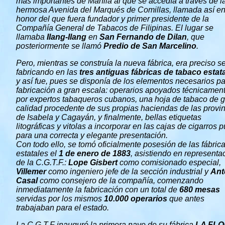
más importantes de Manila al que se accedía a través de l
hermosa Avenida del Marqués de Comillas, llamada así e
honor del que fuera fundador y primer presidente de la
Compañía General de Tabacos de Filipinas. El lugar se
llamaba
Ilang-Ilang
en
San Fernando de Dilan
, que
posteriormente se llamó
Predio de San Marcelino
.
Pero, mientras se construía la nueva fábrica, era preciso s
fabricando en las
tres antiguas fábricas de tabaco estat
y así fue, pues se disponía de los elementos necesarios pa
fabricación a gran escala: operarios apoyados técnicamen
por expertos tabaqueros cubanos, una hoja de tabaco de 
calidad procedente de sus propias haciendas de las provi
de Isabela y Cagayán, y finalmente, bellas etiquetas
litográficas y vitolas a incorporar en las cajas de cigarros 
para una correcta y elegante presentación.
Con todo ello, se tomó oficialmente posesión de las fábric
estatales el
1 de enero de 1883
, asistiendo en representa
de la C.G.T.F.:
Lope Gisbert
como comisionado especial,
Villemer
como ingeniero jefe de la sección industrial y
Ant
Casal
como consejero de la compañía, comenzando
inmediatamente la fabricación con un total de
680 mesas
servidas por los mismos
10.000 operarios
que antes
trabajaban para el estado.
La C.G.T.F inauguró la primera nave de su fábrica
LA FL