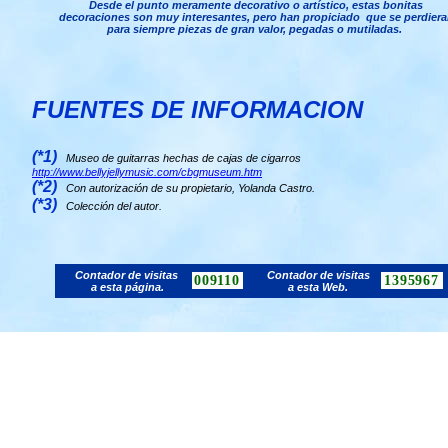
Desde el punto meramente decorativo o artístico, estas bonitas
decoraciones son muy interesantes, pero han propiciado que se perdiera
para siempre piezas de gran valor, pegadas o mutiladas.
FUENTES DE INFORMACION
(*1)
Museo de guitarras hechas de cajas de cigarros
http://www.bellyjellymusic.com/cbgmuseum.htm
(*2)
Con autorización de su propietario, Yolanda Castro.
(*3)
Colección del autor.
Contador de visitas
Contador de visitas
009110
1395967
a esta página.
a esta Web.