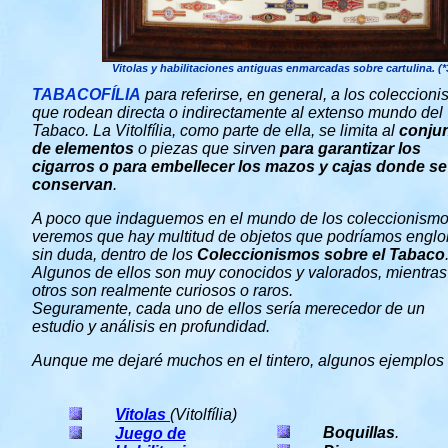
Vitolas y habilitaciones antiguas enmarcadas sobre cartulina. (*
TABACOFÍLIA
para referirse, en general, a los coleccion
que rodean directa o indirectamente al extenso mundo del
Tabaco. La Vitolfília, como parte de ella, se limita al
conju
de elementos
o piezas que sirven
para garantizar los
cigarros o para embellecer los mazos y cajas donde se
conservan
.
A poco que indaguemos en el mundo de los coleccionismo
veremos que hay multitud de objetos que podríamos englo
sin duda, dentro de los
Coleccionismos sobre el Tabaco
Algunos de ellos son muy conocidos y valorados, mientra
otros son realmente curiosos o raros.
Seguramente, cada uno de ellos sería merecedor de un
estudio y análisis en profundidad.
Aunque me dejaré muchos en el tintero, algunos ejemplos
Vitolas
(Vitolfília)
Boquillas
.
Juego de