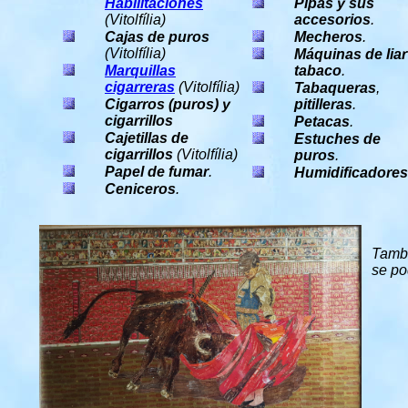
Habilitaciones
Pipas
y sus
(Vitolfília)
accesorios
.
Cajas de puros
Mecheros
.
(Vitolfília)
Máquinas de liar
Marquillas
tabaco
.
cigarreras
(Vitolfília)
Tabaqueras
,
Cigarros (puros) y
pitilleras
.
cigarrillos
Petacas
.
Cajetillas de
Estuches de
cigarrillos
(Vitolfília)
puros
.
Papel de fumar
.
Humidificadores
Ceniceros
.
Tamb
se po