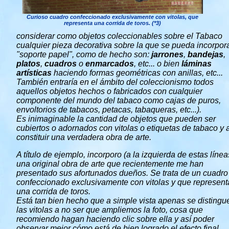
Curioso cuadro confeccionado exclusivamente con vitolas, que
representa una corrida de toros. (*3)
considerar como objetos coleccionables sobre el Tabaco
cualquier pieza decorativa sobre la que se pueda incorpora
"soporte papel", como de hecho son:
jarrones
,
bandejas
,
platos
,
cuadros
o
enmarcados
, etc... o bien
láminas
artísticas
haciendo formas geométricas con anillas, etc...
También entraría en el ámbito del coleccionismo todos
aquellos objetos hechos o fabricados con cualquier
componente del mundo del tabaco como cajas de puros,
envoltorios de tabacos, petacas, tabaqueras, etc...).
Es inimaginable la cantidad de objetos que pueden ser
cubiertos o adornados con vitolas o etiquetas de tabaco y 
constituir una verdadera obra de arte.
A título de ejemplo, incorporo (a la izquierda de estas línea
una original obra de arte que recientemente me han
presentado sus afortunados dueños. Se trata de un cuadro
confeccionado exclusivamente con vitolas y que represent
una corrida de toros.
Está tan bien hecho que a simple vista apenas se distingu
las vitolas a no ser que ampliemos la foto, cosa que
recomiendo hagan haciendo clic sobre ella y así poder
observar mejor cómo está de bien logrado el efecto final.