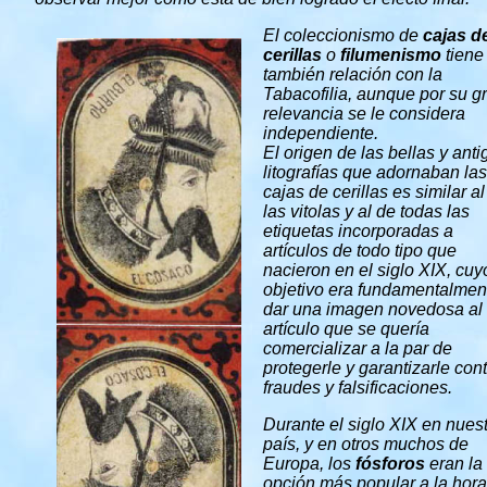
El coleccionismo de
cajas d
cerillas
o
filumenismo
tiene
también relación con la
Tabacofilia, aunque por su g
relevancia se le considera
independiente.
El origen de las bellas y ant
litografías que adornaban las
cajas de cerillas es similar a
las vitolas y al de todas las
etiquetas incorporadas a
artículos de todo tipo que
nacieron en el siglo XIX, cuy
objetivo era fundamentalmen
dar una imagen novedosa al
artículo que se quería
comercializar a la par de
protegerle y garantizarle con
fraudes y falsificaciones.
D
urante el siglo XIX en nues
país, y en otros muchos de
Europa, los
fósforos
eran la
opción más popular a la hora