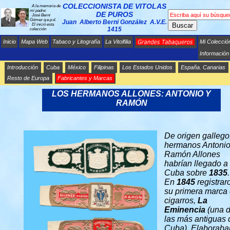
COLECCIONISTA DE VITOLAS
A la memoria de
mi padre:
DE PUROS
José Berni
Gómez q.e.p.d.
Juan Alberto Berni González A.V.E.
Buscar
El inició esta
1415
colección
Inicio
Mapa Web
Tabaco y Litografía
La Vitolfilia
Mi Colecció
Información
Introducción
Cuba
México
Filipinas
Los Estados Unidos
España. Canarias
Resto de Europa
Fabricantes y Marcas
GRANDES TABAQUEROS
LOS HERMANOS ALLONES: ANTONIO Y
RAMÓN
De origen gallego,
hermanos Antonio
Ramón Allones
habrían llegado a
Cuba sobre
1835
.
En
1845
registrar
su primera marca
cigarros,
La
Eminencia
(una 
las más antiguas 
Cuba). Elaboraba