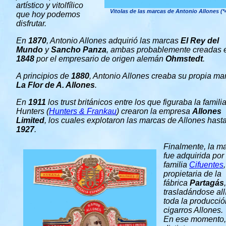
artístico y vitolfílico
Vitolas de las marcas de Antonio Allones (*
que hoy podemos
disfrutar.
En
1870
, Antonio Allones adquirió las marcas
El Rey del
Mundo
y
Sancho Panza
, ambas probablemente creadas 
1848
por el empresario de origen alemán
Ohmstedt
.
A principios de
1880
, Antonio Allones creaba su propia ma
La Flor de A. Allones
.
En
1911
los trust británicos entre los que figuraba la famili
Hunters (
Hunters & Frankau
) crearon la empresa
Allones
Limited
, los cuales explotaron las marcas de Allones hast
1927
.
Finalmente, la m
fue adquirida por 
familia
Cifuentes
,
propietaria de la
fábrica
Partagás
,
trasladándose all
toda la producció
cigarros Allones.
En ese momento,