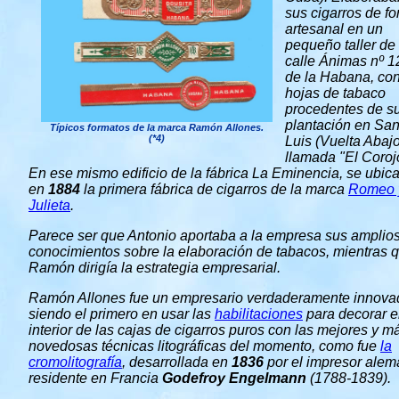
sus cigarros de f
artesanal en un
pequeño taller de 
calle Ánimas nº 1
de la Habana, co
hojas de tabaco
procedentes de s
plantación en Sa
Típicos formatos de la marca Ramón Allones.
(*4)
Luis (Vuelta Abajo
llamada "El Coroj
En ese mismo edificio de la fábrica La Eminencia, se ubica
en
1884
la primera fábrica de cigarros de la marca
Romeo 
Julieta
.
Parece ser que Antonio aportaba a la empresa sus amplio
conocimientos sobre la elaboración de tabacos, mientras 
Ramón dirigía la estrategia empresarial.
Ramón Allones fue un empresario verdaderamente innovad
siendo el primero en usar las
habilitaciones
para decorar e
interior de las cajas de cigarros puros con las mejores y m
novedosas técnicas litográficas del momento, como fue
la
cromolitografía
, desarrollada en
1836
por el impresor alem
residente en Francia
Godefroy Engelmann
(1788-1839).