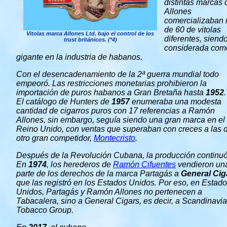
distintas marcas 
Allones
comercializaban
de 60 de vitolas
Vitolas marca Allones Ltd. bajo el control de los
diferentes, siend
trust británicos. (*4)
considerada com
gigante en la industria de habanos.
Con el desencadenamiento de la 2ª guerra mundial todo
empeoró.
Las restricciones monetarias prohibieron la
importación de puros habanos a Gran Bretaña hasta
1952
.
El catálogo de Hunters de
1957
enumeraba una modesta
cantidad de cigarros puros con 17 referencias a Ramón
Allones, s
in embargo, seguía siendo una gran marca en el
Reino Unido, con ventas que superaban con creces a las 
otro gran competidor,
Montecristo
.
Después de la Revolución Cubana, la producción continuó
En
1974
, los herederos de
Ramón Cifuentes
vendieron un
parte de los derechos de la marca Partagás a
General Cig
que las registró en los Estados Unidos. Por eso, en Estad
Unidos, Partagás y Ramón Allones no pertenecen a
Tabacalera, sino a General Cigars, es decir, a Scandinavi
Tobacco Group.