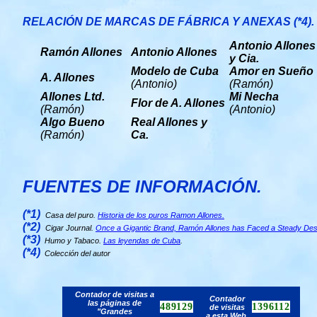
RELACIÓN DE MARCAS DE FÁBRICA Y ANEXAS (*4).
Antonio Allones
Ramón Allones
Antonio Allones
y Cia.
Modelo de Cuba
Amor en Sueño
A. Allones
(Antonio)
(Ramón)
Allones Ltd.
Mi Necha
Flor de A. Allones
(Ramón)
(Antonio)
Algo Bueno
Real Allones y
(Ramón)
Ca.
FUENTES DE INFORMACIÓN.
(*1)
Casa del puro.
Historia de los puros Ramon Allones.
(*2)
Cigar Journal.
Once a Gigantic Brand, Ramón Allones has Faced a Steady De
(*3)
Humo y Tabaco.
Las leyendas de Cuba
.
(*4)
Colección del autor
Contador de visitas a
Contador
las páginas de
489129
1396112
de visitas
"Grandes
a esta Web.