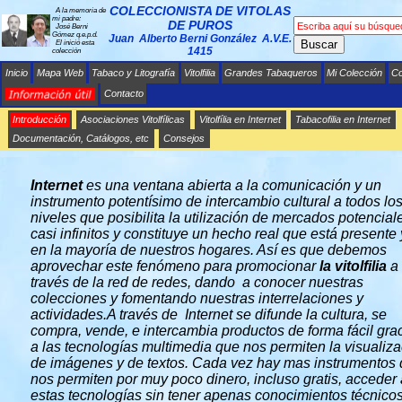
COLECCIONISTA DE VITOLAS
A la memoria de
mi padre:
DE PUROS
José Berni
Gómez q.e.p.d.
Juan Alberto Berni González A.V.E.
Buscar
El inició esta
1415
colección
Inicio
Mapa Web
Tabaco y Litografía
Vitolfilia
Grandes Tabaqueros
Mi Colección
C
Contacto
Introducción
Asociaciones Vitolfílicas
Vitolfília en Internet
Tabacofilia en Internet
INFORMACIÓN DE UTILIDAD
Documentación, Catálogos, etc
Consejos
Internet
es una ventana abierta a la comunicación y un
instrumento potentísimo de intercambio cultural a todos lo
niveles que posibilita la utilización de mercados potencial
casi infinitos y constituye un hecho real que está presente
en la mayoría de nuestros hogares. Así es que debemos
aprovechar este fenómeno para promocionar
la vitolfilia
a
través de la red de redes, dando a conocer nuestras
colecciones y fomentando nuestras interrelaciones y
actividades.A través de Internet se difunde la cultura, se
compra, vende, e intercambia productos de forma fácil gra
a las tecnologías multimedia que nos permiten la visualiz
de imágenes y de textos. Cada vez hay mas instrumentos
nos permiten por muy poco dinero, incluso gratis, acceder 
estas tecnologías sin tener apenas conocimientos técnicos