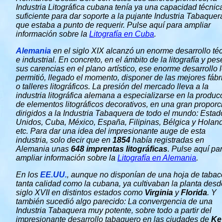
Industria Litográfica cubana tenía ya una capacidad técnic
suficiente para dar soporte a la pujante Industria Tabaquer
que estaba a punto de requerir. Pulse aquí para ampliar
información sobre la
Litografía en Cuba
.
Alemania
en el siglo XIX alcanzó un enorme desarrollo té
e industrial. En concreto, en el ámbito de la litografía y pes
sus carencias en el plano artístico, ese enorme desarrollo 
permitió, llegado el momento, disponer de las mejores fábr
o talleres litográficos. La presión del mercado lleva a la
industria litográfica alemana a especializarse en la produc
de elementos litográficos decorativos, en una gran proporc
dirigidos a la Industria Tabaquera de todo el mundo: Estad
Unidos, Cuba, México, España, Filipinas, Bélgica y Holan
etc. Para dar una idea del impresionante auge de esta
industria, solo decir que en
1854
había registradas en
Alemania unas
648 imprentas litográficas
. Pulse aquí pa
ampliar información sobre la
Litografía en Alemania
.
En los
EE.UU.
, aunque no disponían de una hoja de tabac
tanta calidad como la cubana, ya cultivaban la planta desd
siglo XVII en distintos estados como
Virginia
y
Florida
. Y
también sucedió algo parecido: La convergencia de una
Industria Tabaquera muy potente, sobre todo a partir del
impresionante desarrollo tabaquero en las ciudades de
Ke