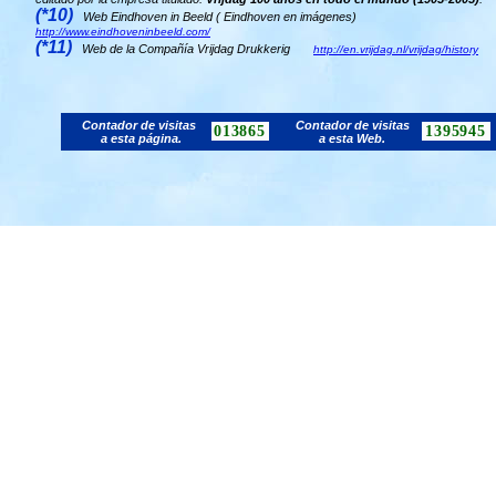
(*10)
Web Eindhoven in Beeld ( Eindhoven en imágenes)
http://www.eindhoveninbeeld.com/
(*11)
Web de la Compañía Vrijdag Drukkerig
http://en.vrijdag.nl/vrijdag/history
Contador de visitas
Contador de visitas
013865
1395945
a esta página.
a esta Web.