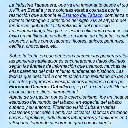
La Industria Tabaquera, que ya era importante desde el sig
XVIII, en España y sus colonias estaba coartada por la
restricción que suponía el
Estanco del Tabaco
, comienza 
potente despegue a principios del siglo XIX al amparo del
fenómeno global de la liberalización del comercio.
La estampa litográfica ya ese estaba utilizando entonces 
éxito en multitud de productos en forma de etiquetas, carte
anuncios, tales como: jabones, licores, dulces, perfumes,
cerillas, chocolates, etc...
Sobre la fecha en que debieron aparecer las primeras vitol
las primeras habilitaciones encontraremos datos distintos
según las fuentes de información que usemos, muchas de
ellas carentes del más mínimo fundamento histórico. Las
fechas que detallaré a continuación son resultado de las 
recientes y rigurosas investigaciones llevadas a cabo por
Florencio Giménez Caballero
q.e.p.d., experto vitólfilo de
reconocido prestigio internacional.
Aparte de su pasión por este coleccionismo, fue un incans
estudioso del mundo del tabaco, en especial del tabaco
cubano y su entorno. Florencio visitó Cuba en varias
ocasiones y accedió a archivos oficiales, fábricas de tabac
casas litográficas, industriales tabaqueros y familiares en
y España, logrando atesorar un gran conocimiento.