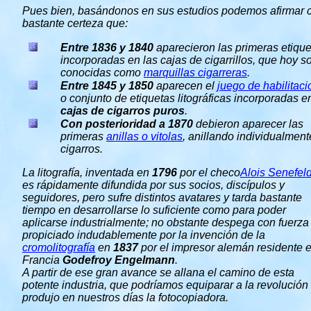
Pues bien, basándonos en sus estudios podemos afirmar 
bastante certeza que:
Entre 1836 y 1840
aparecieron las primeras etiqu
incorporadas en las cajas de cigarrillos, que hoy s
conocidas como
marquillas cigarreras
.
Entre 1845 y 1850
aparecen el
juego de habilitac
o conjunto de etiquetas litográficas incorporadas e
cajas de cigarros puros
.
Con posterioridad a 1870
debieron aparecer las
primeras
anillas o vitolas
, anillando individualment
cigarros.
La litografía, inventada en
1796
por el checo
Alois Senefel
es rápidamente difundida por sus socios, discípulos y
seguidores, pero sufre distintos avatares y tarda bastante
tiempo en desarrollarse lo suficiente como para poder
aplicarse industrialmente; no obstante despega con fuerza
propiciado indudablemente por la invención de la
cromolitografía
en
1837
por el impresor alemán residente 
Francia
Godefroy Engelmann
.
A partir de ese gran avance se allana el camino de esta
potente industria, que podríamos equiparar a la revolución
produjo en nuestros días la fotocopiadora.