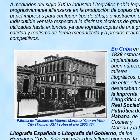
A mediados del siglo XIX la Industria Litográfica había log
progresivamente afianzarse en la producción de copias de
papel impresas para cualquier tipo de dibujo o ilustración 
indiscutible ventaja respecto a la distintas técnicas de gra
utilizadas hasta entonces, ya que lograba copias de una g
calidad y realismo de forma mecanizada y a precios realm
competitivos.
En Cuba
en
1838
estaba
implantadas
buen número
talleres
litográficos, 
de entre ella
destacaban 
la Imprenta
Litográfica 
Real Socie
Patriótica d
Habana
, de
Fábrica de Tabacos de Vicente Martínez Ybor en Ybor
Cosnier y
City (Tampa, USA) sobre el año 1900. (8)
Moreau y la
Litografía Española o Litografía del Gobierno
, de los
Hermanos Costa. Solo con estos dos talleres pioneros, la