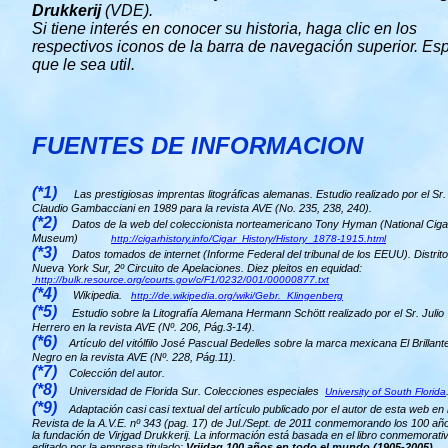
Drukkerij
(VDE).
Si tiene interés en conocer su historia, haga clic en los
respectivos iconos de la barra de navegación superior. Es
que le sea util.
FUENTES DE INFORMACION
(*1)
Las prestigiosas imprentas litográficas alemanas. Estudio realizado por el Sr.
Claudio Gambacciani en 1989 para la revista AVE (No. 235, 238, 240).
(*2)
Datos de la web del coleccionista norteamericano Tony Hyman (National Ciga
Museum)
http://cigarhistory.info/Cigar_History/History_1878-1915.html
(*3)
Datos tomados de internet (Informe Federal del tribunal de los EEUU). Distrito
Nueva York Sur, 2º Circuito de Apelaciones. Diez pleitos en equidad:
http://bulk.resource.org/courts.gov/c/F1/0232/001/00000877.txt
(*4)
Wikipedia.
http://de.wikipedia.org/wiki/Gebr._Klingenberg
(*5)
Estudio sobre la Litografía Alemana Hermann Schött realizado por el Sr. Julio
Herrero en la revista AVE (Nº. 206, Pág.3-14).
(*6)
Artículo del vitólfilo José Pascual Bedelles sobre la marca mexicana El Brillant
Negro en la revista AVE (Nº. 228, Pág.11).
(*7)
Colección del autor.
(*8)
Universidad de Florida Sur. Colecciones especiales
University of South Florida
(*9)
Adaptación casi casi textual del artículo publicado por el autor de esta web en 
Revista de la A.V.E. nº 343 (pag. 17) de Jul./Sept. de 2011 conmemorando los 100 añ
la fundación de Virjgad Drukkerij. La información está basada en el libro conmemorati
editado por la empresa titulado:
Vrijdag 100 años en todo el mundo (1905-2005)
.