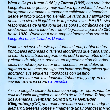
West
o
Cayo Hueso
(1869) y
Tampa
(1885) con una Indus
Litográfica emergente y muy madura, que estaba liderada 
inmigrantes alemanes sumamente calificados, alentados
desde el propio gobierno alemán, llevaron sus habilidades
únicas en piedra litográfica de impresión a los EE.UU., si
responsables de la mayoría de las obras litográficas de ca
producidas, sobre todo las cromolitográficas a partir de
18
hasta
1920
. Pulse aquí para ampliar información sobre la
Litografía en los Estados Unidos
.
Dado lo extenso de este apasionante tema, hablar de las
principales empresas o talleres litográficos que trabajaron
el mundo del tabaco seguramente podría llevar años de tr
y cientos de páginas, por ello, en representación de todas
ellas, he optado por hacer una recopilación de datos de
algunas de las más prestigiosas imprentas litográficas que
aportaron sus etiquetas litográficas con destino
fundamentalmente a la Industria Tabaquera, y hoy en día
constituyen la base de
La Vitolfília
.
Así, he elegido cuatro de ellas como dignas representante
esta industria litográfica al servicio de la Industria Tabaque
dos alemanas:
Hermann Schött
(HS) y
Gebrüder
Klingenberg
(GK), una norteamericana aunque de orígen
alemán:
Stefeens Jones
y finalmente una holandesa:
Vri