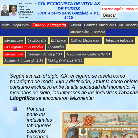
COLECCIONISTA DE VITOLAS
A la memoria de
mi padre:
DE PUROS
José Berni
Gómez q.e.p.d.
Juan Alberto Berni González A.V.E.
Buscar
El inició esta
1415
colección
Inicio
Mapa Web
Vitolfilia
Grandes Tabaqueros
Mi Colecció
Informaciónl
Contacto
Introducción
La Litografía
El Tabaco
Cultivo. Elaboración
Tabaco e Industria
La Litografía en la Vitolfília
Tabacofília
Introducción
Hermann Schött (H.S.)
Gebruder Klingenberg (G.K.)
LA LITOGRAFÍA Y LA INDUSTRIA
TABAQUERA
Steffens & Jones (S. & J.)
Vrijdag Drukkerij (V.D.)
Según avanza el siglo XIX, el cigarro se revela como
paradigma de moda, lujo y distinción, y triunfa como objeto
consumo exclusivo entre la alta sociedad del momento. A
mediados de siglo, los intereses de las industrias
Tabacal
Litográfica
se encontraron felizmente:
Por una
parte los
industriales
tabaqueros
cubanos
buscaban