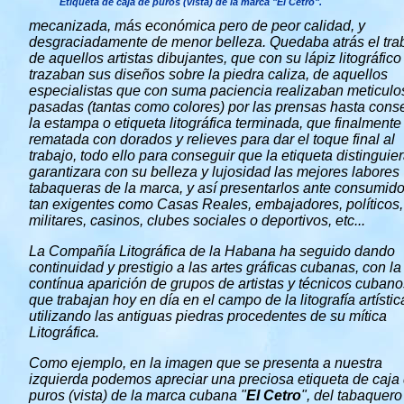
Etiqueta de caja de puros (vista) de la marca "El Cetro".
mecanizada, más económica pero de peor calidad, y
desgraciadamente de menor belleza. Quedaba atrás el tra
de aquellos artistas dibujantes, que con su lápiz litográfico
trazaban sus diseños sobre la piedra caliza, de aquellos
especialistas que con suma paciencia realizaban meticulo
pasadas (tantas como colores) por las prensas hasta cons
la estampa o etiqueta litográfica terminada, que finalmente
rematada con dorados y relieves para dar el toque final al
trabajo, todo ello para conseguir que la etiqueta distinguier
garantizara con su belleza y lujosidad las mejores labores
tabaqueras de la marca, y así presentarlos ante consumid
tan exigentes como Casas Reales, embajadores, políticos,
militares, casinos, clubes sociales o deportivos, etc...
La Compañía Litográfica de la Habana ha seguido dando
continuidad y prestigio a las artes gráficas cubanas, con la
contínua aparición de grupos de artistas y técnicos cubano
que trabajan hoy en día en el campo de la litografía artístic
utilizando las antiguas piedras procedentes de su mítica
Litográfica.
Como ejemplo, en la imagen que se presenta a nuestra
izquierda podemos apreciar una preciosa etiqueta de caja
puros (vista) de la marca cubana "
El Cetro
", del tabaquero