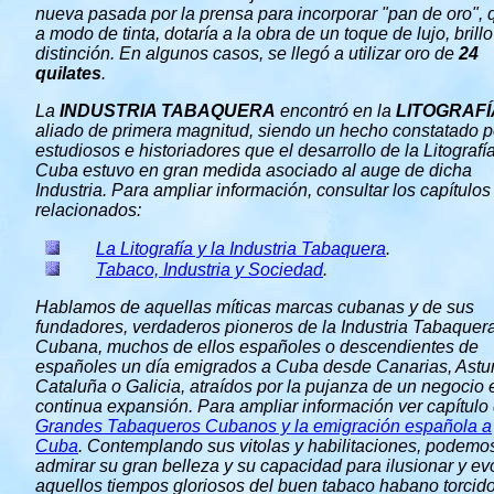
nueva pasada por la prensa para incorporar "pan de oro", 
a modo de tinta, dotaría a la obra de un toque de lujo, brillo
distinción. En algunos casos, se llegó a utilizar oro de
24
quilates
.
La
INDUSTRIA TABAQUERA
encontró en la
LITOGRAFÍ
aliado de primera magnitud, siendo un hecho constatado p
estudiosos e historiadores que el desarrollo de la Litografí
Cuba estuvo en gran medida asociado al auge de dicha
Industria. Para ampliar información, consultar los capítulos
relacionados:
La Litografía y la Industria Tabaquera
.
Tabaco, Industria y Sociedad
.
Hablamos de aquellas míticas marcas cubanas y de sus
fundadores, verdaderos pioneros de la Industria Tabaquer
Cubana, muchos de ellos españoles o descendientes de
españoles un día emigrados a Cuba desde Canarias, Astur
Cataluña o Galicia, atraídos por la pujanza de un negocio 
continua expansión. Para ampliar información ver capítulo
Grandes Tabaqueros Cubanos y la emigración española a
Cuba
. Contemplando sus vitolas y habilitaciones, podemo
admirar su gran belleza y su capacidad para ilusionar y ev
aquellos tiempos gloriosos del buen tabaco habano torcido