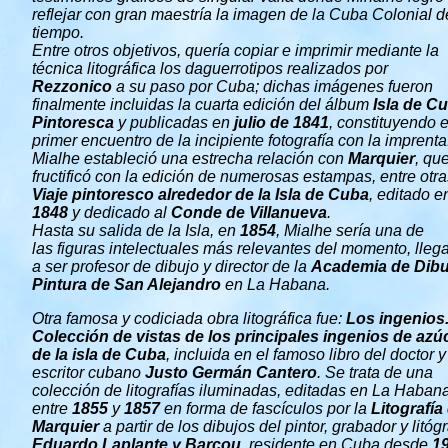
reflejar con gran maestría la imagen de la Cuba Colonial d
tiempo.
Entre otros objetivos, quería copiar e imprimir mediante la
técnica litográfica los daguerrotipos realizados por
Rezzonico
a su paso por Cuba; dichas imágenes fueron
finalmente incluidas la cuarta edición del álbum
Isla de C
Pintoresca
y publicadas en
julio de 1841
, constituyendo e
primer encuentro de la incipiente fotografía con la imprenta
Mialhe estableció una estrecha relación con
Marquier
, qu
fructificó con la edición de numerosas estampas, entre otra
Viaje pintoresco alrededor de la Isla de Cuba
, editado e
1848
y dedicado al
Conde de Villanueva
.
Hasta su salida de la Isla, en
1854
, Mialhe sería una de
las figuras intelectuales más relevantes del momento, lle
a ser profesor de dibujo y director de la
Academia de Dibu
Pintura de San Alejandro
en La Habana.
Otra famosa y codiciada obra litográfica fue:
Los ingenios
Colección de vistas de los principales ingenios de azú
de la isla de Cuba
, incluida en el famoso libro del doctor y
escritor cubano
Justo Germán Cantero
. Se trata de una
colección de litografías iluminadas, editadas en La Haban
entre
1855
y
1857
en forma de fascículos por la
Litografía
Marquier
a partir de los dibujos del pintor, grabador y litóg
Eduardo Laplante y Barcou
, residente en Cuba desde
1