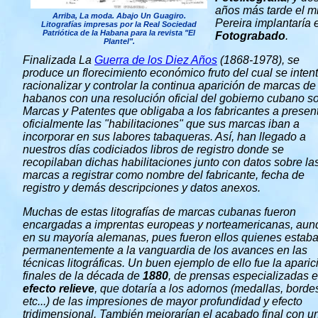
años más tarde el 
Arriba, La moda. Abajo Un Guagiro.
Pereira implantaría 
Litografías impresas por la Real Sociedad
Patriótica de la Habana para la revista "El
Fotograbado
.
Plantel".
Finalizada La
Guerra de los Diez Años
(1868-1978), se
produce un florecimiento económico fruto del cual se inten
racionalizar y controlar la continua aparición de marcas de
habanos con una resolución oficial del gobierno cubano s
Marcas y Patentes que obligaba a los fabricantes a presen
oficialmente las "habilitaciones" que sus marcas iban a
incorporar en sus labores tabaqueras. Así, han llegado a
nuestros días codiciados libros de registro donde se
recopilaban dichas habilitaciones junto con datos sobre la
marcas a registrar como nombre del fabricante, fecha de
registro y demás descripciones y datos anexos.
Muchas de estas litografías de marcas cubanas fueron
encargadas a imprentas europeas y norteamericanas, aun
en su mayoría alemanas, pues fueron ellos quienes estab
permanentemente a la vanguardia de los avances en las
técnicas litográficas. Un buen ejemplo de ello fue la aparic
finales de la década de
1880
, de prensas especializadas 
efecto relieve
, que dotaría a los adornos (medallas, borde
etc...) de las impresiones de mayor profundidad y efecto
tridimensional. También mejorarían el acabado final con u