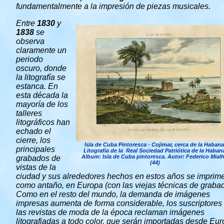
fundamentalmente a la impresión de piezas musicales.
Entre
1830
y
1838
se
observa
claramente un
periodo
oscuro, donde
la litografía se
estanca. En
esta década la
mayoría de los
talleres
litográficos han
echado el
cierre, los
Isla de Cuba Pintoresca - Cojimar, cerca de la Habana
principales
Litografía de la Real Sociedad Patriótica de la Haban
Album: Isla de Cuba pintoresca. Autor: Federico Mialh
grabados de
(44)
vistas de la
ciudad y sus alrededores hechos en estos años se imprim
como antaño, en Europa (con las viejas técnicas de grabad
Como en el resto del mundo, la demanda de imágenes
impresas aumenta de forma considerable, los suscriptores
las revistas de moda de la época reclaman imágenes
litografiadas a todo color, que serán importadas desde Eur