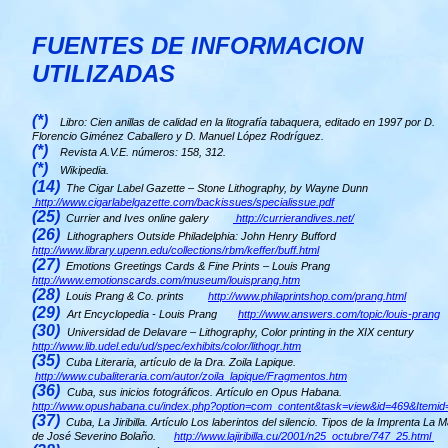
FUENTES DE INFORMACION
UTILIZADAS
(*)
Libro: Cien anillas de calidad en la litografía tabaquera, editado en 1997 por D.
Florencio Giménez Caballero y D. Manuel López Rodríguez.
(*)
Revista A.V.E. números: 158, 312.
(*)
Wikipedia.
(14)
The Cigar Label Gazette – Stone Lithography, by Wayne Dunn
http://www.cigarlabelgazette.com/backissues/specialissue.pdf
(25)
Currier and Ives online galery
http://currierandives.net/
(26)
Lithographers Outside Philadelphia: John Henry Bufford
http://www.library.upenn.edu/collections/rbm/keffer/buff.html
(27)
Emotions Greetings Cards & Fine Prints – Louis Prang
http://www.emotionscards.com/museum/louisprang.htm
(28)
Louis Prang & Co. prints
http://www.philaprintshop.com/prang.html
(29)
Art Encyclopedia - Louis Prang
http://www.answers.com/topic/louis-prang
(30)
Universidad de Delavare – Lithography, Color printing in the XIX century
http://www.lib.udel.edu/ud/spec/exhibits/color/lithogr.htm
(35)
Cuba Literaria, artículo de la Dra. Zoila Lapique.
http://www.cubaliteraria.com/autor/zoila_lapique/Fragmentos.htm
(36)
Cuba, sus inicios fotográficos. Artículo en Opus Habana.
http://www.opushabana.cu/index.php?option=com_content&task=view&id=469&Itemid
(37)
Cuba, La Jiribilla. Artículo Los laberintos del silencio. Tipos de la Imprenta La M
de José Severino Bolaño.
http://www.lajiribilla.cu/2001/n25_octubre/747_25.html