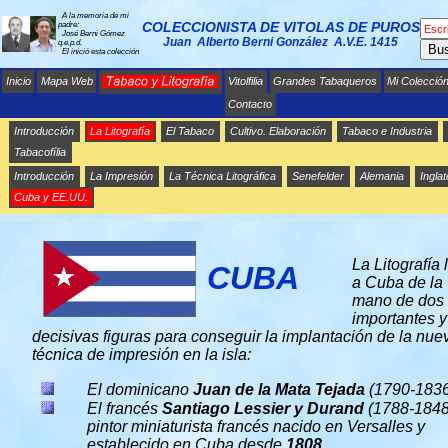
A la memoria de mi
COLECCIONISTA DE VITOLAS DE PUROS
padre:
José Berni Gómez
Juan Alberto Berni González A.V.E. 1415
q.e.p.d.
Bu
El inició esta colección
Inicio
Mapa Web
Vitolfilia
Grandes Tabaqueros
Mi Colecció
Contacto
Introducción
La Litografía
El Tabaco
Cultivo. Elaboración
Tabaco e Industria
Tabacofília
Introducción
La Impresión
La Técnica Litográfica
Senefelder
Alemania
Inglat
LA LITOGRAFÍA EN CUBA Y LOS ESTADOS
UNIDOS
Cuba y EE.UU.
La Litografía 
CUBA
a Cuba de la
mano de dos
importantes y
decisivas figuras para conseguir la implantación de la nue
técnica de impresión en la isla:
El dominicano
Juan de la Mata Tejada
(1790-1836
El francés
Santiago Lessier y Durand
(1788-1848
pintor miniaturista francés nacido en Versalles y
establecido en Cuba desde
1808
.