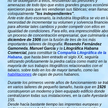
no se doblegaron a ellos, resistiendo las presiones y
amenazas de todo tipo que estos grandes grupos económi
ejercieron para que les vendieran sus fábricas; eran llama
coloquialmente
"los independientes"
.
Ante este duro escenario, la industria litográfica se vio en l
necesidad de incrementar su volumen y solvencia financie
para afrontar tales cambios y poder competir con ellos en
igualdad de condiciones. Para ello, era imprescindible abo
un proceso de concentración empresarial, que culminaría 
diciembre de 1906
con la fusión de tres de los más
importantes talleres de litografía:
Rosendo Fernández
Gamoneda
,
Manuel García
y la
Litográfica Habana
Comercial
, para constituir la
Compañía Litográfica de la
Habana
, que hasta bien entrado el siglo XX, seguiría
utilizando profusamente la piedra caliza como matriz en la
mayoría de sus trabajos litográficos relacionados con el
tabaco, sobre todo en los de mayor tamaño, como las
habilitaciones
de cajas de puros habanos.
Durante los primeros veinte años de funcionamiento se tra
en varios talleres de pequeño tamaño, hasta que en
1926
construyeron un moderno y bien equipado edificio donde
centralizaron todas sus instalaciones, en la calle Ayestará
155.
Desde hacía bastante tiempo las imprentas europeas y