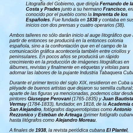
Litografía del Gobierno, que dirigía
Fernando de l
Costa y Prades
junto a su hermano
Francisco
, er
conocido por el pueblo como la
Imprenta de los
Españoles
. Fue fundada en
1838
y contaba en su
inicios con dos prensas y cuatro operarios (38).
Ambos talleres no sólo darán inicio al auge litográfico que
partir de entonces se producirá en la entonces colonia
española, sino a la confrontación que en el campo de la
comunicación gráfica acontecería también entre criollos y
peninsulares. En pocos años se producirá un rápido
crecimiento en la producción de imágenes litográficas en
álbumes, revistas y finalmente en etiquetas y vitolas para
adornar las labores de la pujante Industria Tabaquera Cub
Durante el primer tercio del siglo XIX, residieron en Cuba 
pléyade de buenos artistas que dejaron su semilla cultural;
aparte de las figuras ya mencionadas, podemos citar desd
pintores
Giuseppe Perovani
(1765-1835) y
Juan Bautist
Vermay
(1784-1833), fundador, en 1818, de la
Academia 
San Alejandro
, fotógrafos daguerrotipistas como
Antonio
Rezzonico
y
Esteban de Arteaga
(primer fotógrafo cuban
hasta litógrafos como
Alejandro Moreau
.
A finales de
1938
, la revista periódica cubana
El Plantel
,