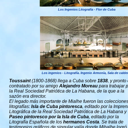
Los Ingenios Litografía - Flor de Cuba
Los ingenios - Litografía. Ingenio Armonía, Sala de calde
Toussaint
(1800-1868) llega a Cuba sobre
1838
, y pronto
contratado por su amigo
Alejandro Moreau
para trabajar 
la Real Sociedad Patriótica de La Habana, de la que a la
sazón era director.
El legado más importante de Mialhe fueron las coleccione
litografías:
Isla de Cuba pintoresca
, editado por la Impren
Litográfica de la Real Sociedad Patriótica de La Habana y
Paseo pintoresco por la Isla de Cuba
, editado por la
Litografía Española de los
hermanos Costa
. Se trata de
testimonios gráficos de singular valía donde Mihalhe logró