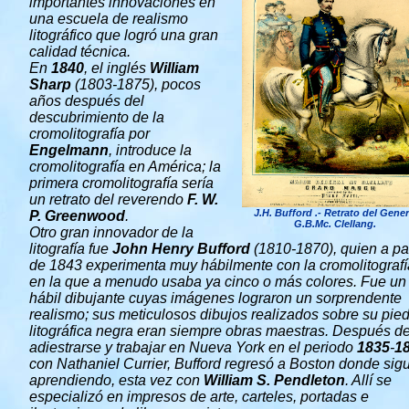
importantes innovaciones en
una escuela de realismo
litográfico que logró una gran
calidad técnica.
En
1840
, el inglés
William
Sharp
(1803-1875), pocos
años después del
descubrimiento de la
cromolitografía por
Engelmann
, introduce la
cromolitografía en América; la
primera cromolitografía sería
un retrato del reverendo
F. W.
J.H. Bufford .- Retrato del Gener
P. Greenwood
.
G.B.Mc. Clellang.
Otro gran innovador de la
litografía fue
John Henry Bufford
(1810-1870), quien a par
de 1843 experimenta muy hábilmente con la cromolitografí
en la que a menudo usaba ya cinco o más colores. Fue un
hábil dibujante cuyas imágenes lograron un sorprendente
realismo; sus meticulosos dibujos realizados sobre su pie
litográfica negra eran siempre obras maestras. Después d
adiestrarse y trabajar en Nueva York en el periodo
1835
-
1
con Nathaniel Currier, Bufford regresó a Boston donde sig
aprendiendo, esta vez con
William S. Pendleton
. Allí se
especializó en impresos de arte, carteles, portadas e