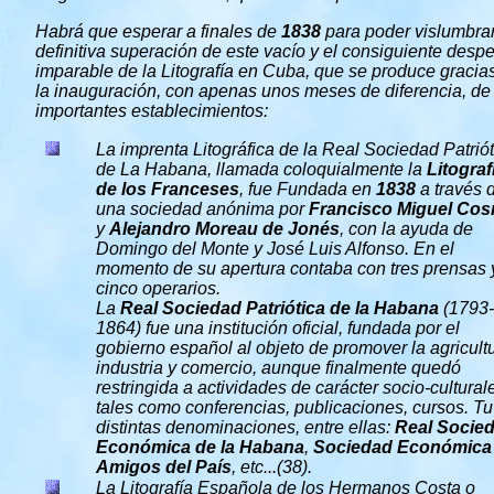
Habrá que esperar a finales de
1838
para poder vislumbrar
definitiva superación de este vacío y el consiguiente desp
imparable de la Litografía en Cuba, que se produce gracia
la inauguración, con apenas unos meses de diferencia, de
importantes establecimientos:
La imprenta Litográfica de la Real Sociedad Patriót
de La Habana, llamada coloquialmente la
Litograf
de los Franceses
, fue Fundada en
1838
a través 
una sociedad anónima por
Francisco Miguel Cos
y
Alejandro Moreau de Jonés
, con la ayuda de
Domingo del Monte y José Luis Alfonso. En el
momento de su apertura contaba con tres prensas 
cinco operarios.
La
Real Sociedad Patriótica de la Habana
(1793-
1864) fue una institución oficial, fundada por el
gobierno español al objeto de promover la agricultu
industria y comercio, aunque finalmente quedó
restringida a actividades de carácter socio-cultural
tales como conferencias, publicaciones, cursos. T
distintas denominaciones, entre ellas:
Real Socie
Económica de la Habana
,
Sociedad Económica
Amigos del País
, etc...(38).
La Litografía Española de los Hermanos Costa o