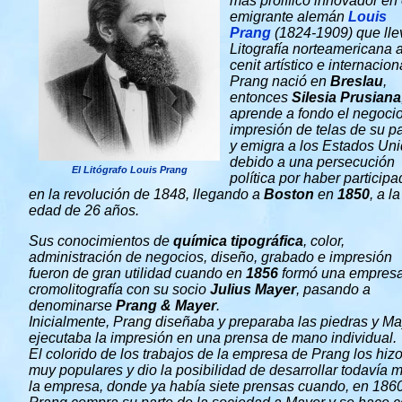
más prolífico innovador en 
emigrante alemán
Louis
Prang
(1824-1909) que lle
Litografía norteamericana 
cenit artístico e internacion
Prang nació en
Breslau
,
entonces
Silesia Prusiana
aprende a fondo el negoci
impresión de telas de su p
y emigra a los Estados Un
debido a una persecución
El Litógrafo Louis Prang
política por haber particip
en la revolución de 1848, llegando a
Boston
en
1850
, a la
edad de 26 años.
Sus conocimientos de
química tipográfica
, color,
administración de negocios, diseño, grabado e impresión
fueron de gran utilidad cuando en
1856
formó una empres
cromolitografía con su socio
Julius Mayer
, pasando a
denominarse
Prang & Mayer
.
Inicialmente, Prang diseñaba y preparaba las piedras y M
ejecutaba la impresión en una prensa de mano individual.
El colorido de los trabajos de la empresa de Prang los hiz
muy populares y dio la posibilidad de desarrollar todavía 
la empresa, donde ya había siete prensas cuando, en 1860