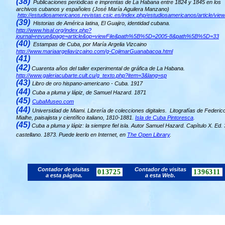
(38)
Publicaciones periódicas e imprentas de La Habana entre 1824 y 1845 en los
archivos cubanos y españoles (José María Aguilera Manzano)
http://estudiosamericanos.revistas.csic.es/index.php/estudiosamericanos/article/vie
(39)
Historias de América latina, El Guajiro, identidad cubana.
http://www.hisal.org/index.php?
journal=revue&page=article&op=viewFile&path%5B%5D=2005-8&path%5B%5D=33
(40)
Estampas de Cuba, por María Argelia Vizcaino
http://www.mariaargeliavizcaino.com/g-CojimarGuanabacoa.html
(41)
(42)
Cuarenta años del taller experimental de gráfica de La Habana.
http://www.galeriacubarte.cult.cu/g_texto.php?item=3&lang=sp
(43)
Libro de oro hispano-americano - Cuba. 1917
(44)
Cuba a pluma y lápiz, de Samuel Hazard. 1871
(45)
CubaMuseo.com
(44)
Universidad de Miami. Librería de colecciones digitales. Litografías de Federic
Mialhe, paisajista y científico italiano, 1810-1881.
Isla de Cuba Pintoresca
.
(45)
Cuba a pluma y lápiz: la siempre fiel isla. Autor Samuel Hazard. Capítulo X. Ed. 
castellano. 1873. Puede leerlo en Internet, en
The Open Library
.
Contador de visitas
Contador de visitas
013725
1396311
a esta página.
a esta Web.