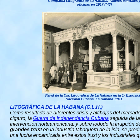
Compañía Litográfica de La Habana. Talleres centrales 
oficinas en 1917 (*43)
Stand de la Cia. Litográfica de La Habana en la 1ª Exposic
Nacional Cubana. La Habana. 1911.
LITOGRÁFICA DE LA HABANA (C.L.H.)
Como resultado de diferentes crisis y altibajos del mercado
cigarro, la
Guerra de Independencia Cubana
seguida de la
intervención norteamericana, y sobre todode la irrupción d
grandes trust
en la industria tabaquera de la isla, se prod
una lucha encarnizada entre estos trust y los industriales 