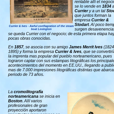
rentable allí el negoci
se lo vende en
1834
Currier
y a un tal
Sto
que juntos forman la
empresa
Currier &
Stodart
. Al poco tiem
Currier & Ives - Awful conflagration of the steam
surgen desavenencia
boat Lexington
se queda Currier con el negocio; de esta primera etapa ha
pocas obras conocidas.
En
1857
, se asocia con su amigo
James Merrit Ives
(1824
1895) y forma la empresa
Currier & Ives
, que se convertir
la imprenta mas popular del pueblo norteamericano, pues
lograron captar con sus estampas litográficas los principal
acontecimientos del momento en EE.UU., llegando a publi
mas de 7.000 impresiones litográficas distintas que abarc
periodo de 73 años.
La
cromolitografía
norteamericana
se inicia en
Boston
. Allí varios
profesionales de gran
proyección aportaron