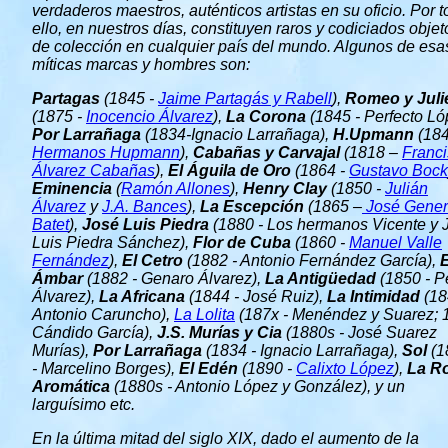
verdaderos maestros, auténticos artistas en su oficio. Por 
ello, en nuestros días, constituyen raros y codiciados objet
de colección en cualquier país del mundo. Algunos de esa
míticas marcas y hombres son:
Partagas
(1845 -
Jaime Partagás y Rabell
),
Romeo y Juli
(1875 -
Inocencio Álvarez
),
La Corona
(1845 - Perfecto Ló
Por Larrañaga
(1834-Ignacio Larrañaga),
H.Upmann
(184
Hermanos Hupmann
),
Cabañas y Carvajal
(1818 –
Franc
Álvarez Cabañas
),
El Águila de Oro
(1864 -
Gustavo Bock
Eminencia
(
Ramón Allones
),
Henry Clay
(1850 -
Julián
Álvarez
y
J.A. Bances
),
La Escepción
(1865 –
José Gener
Batet
),
José Luis Piedra
(1880 - Los hermanos Vicente y 
Luis Piedra Sánchez),
Flor de Cuba
(1860 -
Manuel Valle
Fernández
),
El Cetro
(1882 - Antonio Fernández García),
E
Ámbar
(1882 - Genaro Álvarez),
La Antigüedad
(1850 - P
Álvarez),
La Africana
(1844 - José Ruiz),
La Intimidad
(18
Antonio Caruncho),
La Lolita
(187x - Menéndez y Suarez; 
Cándido García),
J.S. Murías y Cia
(1880s - José Suarez
Murías),
Por Larrañaga
(1834 - Ignacio Larrañaga),
Sol
(1
- Marcelino Borges),
El Edén
(1890 -
Calixto López
),
La R
Aromática
(1880s - Antonio López y González), y un
larguísimo etc.
En la última mitad del siglo XIX, dado el aumento de la