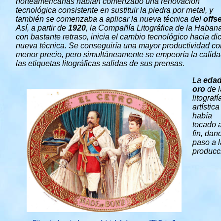
norteamericanas habían comenzado una renovación
tecnológica consistente en sustituir la piedra por metal, y
también se comenzaba a aplicar la nueva técnica del
offse
Así, a partir de
1920
, la Compañía Litográfica de la Habana
con bastante retraso, inicia el cambio tecnológico hacia di
nueva técnica. Se conseguiría una mayor productividad co
menor precio, pero simultáneamente se empeoría la calid
las etiquetas litográficas salidas de sus prensas.
La
edad
oro
de l
litografí
artística
había
tocado 
fin, dan
paso a l
producc