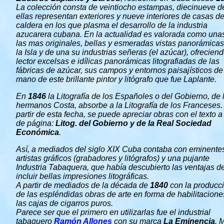
La colección consta de veintiocho estampas, diecinueve d
ellas representan exteriores y nueve interiores de casas d
caldera en los que plasma el desarrollo de la industria
azucarera cubana. En la actualidad es valorada como una
las mas originales, bellas y esmeradas vistas panorámica
la Isla y de una su industrias señeras (el azúcar), ofreciend
lector excelsas e idílicas panorámicas litografiadas de las
fábricas de azúcar, sus campos y entornos paisajísticos de
mano de este brillante pintor y litógrafo que fue Laplante.
En
1846
la Litografía de los Españoles o del Gobierno, de 
hermanos Costa, absorbe a la Litografía de los Franceses.
partir de esta fecha, se puede apreciar obras con el texto a
de página:
Litog. del Gobierno y de la Real Sociedad
Económica
.
Así, a mediados del siglo XIX Cuba contaba con eminente
artistas gráficos (grabadores y litógrafos) y una pujante
Industria Tabaquera, que había descubierto las ventajas d
incluir bellas impresiones litográficas.
A partir de mediados de la década de
1840
con la producc
de las espléndidas obras de arte en forma de habilitacione
las cajas de cigarros puros.
Parece ser que el primero en utilizarlas fue el industrial
tabaquero
Ramón Allones
con su marca
La Eminencia
. 