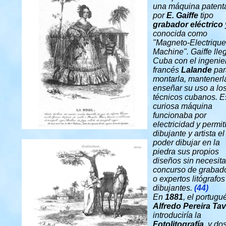
una máquina patent
por
E. Gaiffe
tipo
grabador eléctrico
conocida como
"Magneto-Electrique
Machine". Gaiffe lle
Cuba con el ingenie
francés
Lalande
par
montarla, mantenerl
enseñar su uso a lo
técnicos cubanos. E
curiosa máquina
funcionaba por
electricidad y permit
dibujante y artista el
poder dibujar en la
piedra sus propios
diseños sin necesita
concurso de grabad
o expertos litógrafos
dibujantes.
(44)
En
1881
, el portugu
Alfredo Pereira Tav
introduciría la
Fotolitografía
, y do