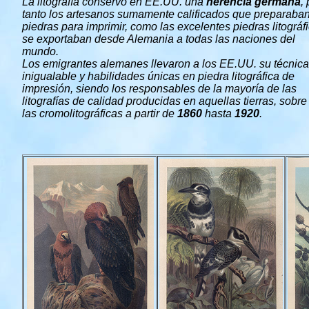
La litografía conservó en EE.UU. una
herencia germana
,
tanto los artesanos sumamente calificados que preparaban
piedras para imprimir, como las excelentes piedras litográf
se exportaban desde Alemania a todas las naciones del
mundo.
Los emigrantes alemanes llevaron a los EE.UU. su técnica
inigualable y habilidades únicas en piedra litográfica de
impresión, siendo los responsables de la mayoría de las
litografías de calidad producidas en aquellas tierras, sobre
las cromolitográficas a partir de
1860
hasta
1920
.