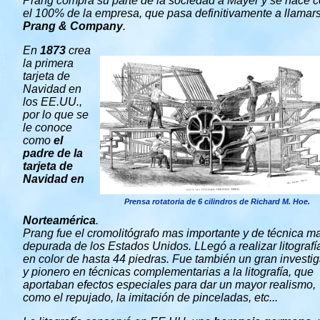
Prang compra su parte de la sociedad a Mayer y se hace 
el 100% de la empresa, que pasa definitivamente a llama
Prang & Company
.
En
1873
crea
la primera
tarjeta de
Navidad en
los EE.UU.,
por lo que se
le conoce
como
el
padre de la
tarjeta de
Navidad en
Prensa rotatoria de 6 cilindros de Richard M. Hoe.
Norteamérica
.
Prang fue el cromolitógrafo mas importante y de técnica m
depurada de los Estados Unidos. LLegó a realizar litografí
en color de hasta 44 piedras. Fue también un gran investi
y pionero en técnicas complementarias a la litografía, que
aportaban efectos especiales para dar un mayor realismo,
como el repujado, la imitación de pinceladas, etc...