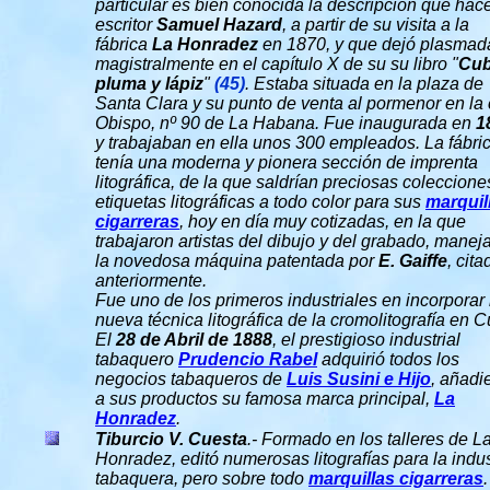
particular es bien conocida la descripción que hace
escritor
Samuel Hazard
, a partir de su visita a la
fábrica
La Honradez
en 1870, y que dejó plasmad
magistralmente en el capítulo X de su su libro "
Cub
pluma y lápiz
"
(45)
. Estaba situada en la plaza de
Santa Clara y su punto de venta al pormenor en la 
Obispo, nº 90 de La Habana. Fue inaugurada en
1
y trabajaban en ella unos 300 empleados. La fábri
tenía una moderna y pionera sección de imprenta
litográfica, de la que saldrían preciosas coleccione
etiquetas litográficas a todo color para sus
marquil
cigarreras
, hoy en día muy cotizadas, en la que
trabajaron artistas del dibujo y del grabado, mane
la novedosa máquina
patentada por
E. Gaiffe
,
cita
anteriormente
.
Fue uno de los primeros industriales en incorporar 
nueva técnica litográfica de la cromolitografía en 
El
28 de Abril de
1888
, el prestigioso industrial
tabaquero
Prudencio Rabel
adquirió todos los
negocios tabaqueros de
Luis Susini e Hijo
, añadi
a sus productos su famosa marca principal,
La
Honradez
.
Tiburcio V. Cuesta
.- Formado en los talleres de L
Honradez, editó numerosas litografías para la indus
tabaquera, pero sobre todo
marquillas cigarreras
.