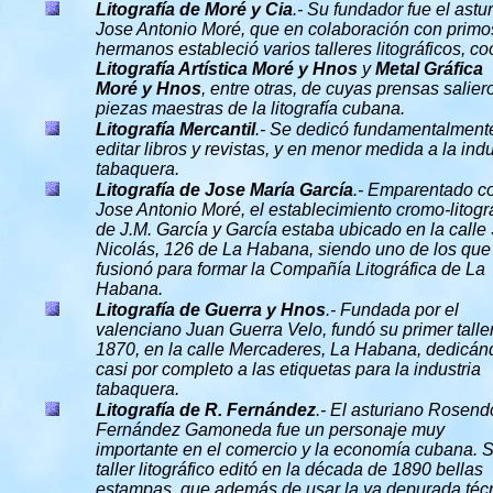
Litografía de Moré y Cia
.- Su fundador fue el astu
Jose Antonio Moré, que en colaboración con primo
hermanos estableció varios talleres litográficos, co
Litografía Artística Moré y Hnos
y
Metal Gráfica
Moré y Hnos
, entre otras, de cuyas prensas salier
piezas maestras de la litografía cubana.
Litografía Mercantil
.- Se dedicó fundamentalment
editar libros y revistas, y en menor medida a la indu
tabaquera.
Litografía de Jose María García
.- Emparentado c
Jose Antonio Moré, el establecimiento cromo-litogr
de J.M. García y García estaba ubicado en la calle
Nicolás, 126 de La Habana, siendo uno de los que
fusionó para formar la Compañía Litográfica de La
Habana.
Litografía de Guerra y Hnos
.- Fundada por el
valenciano Juan Guerra Velo, fundó su primer talle
1870, en la calle Mercaderes, La Habana, dedicá
casi por completo a las etiquetas para la industria
tabaquera.
Litografía de R. Fernández
.- El asturiano Rosend
Fernández Gamoneda fue un personaje muy
importante en el comercio y la economía cubana. 
taller litográfico editó en la década de 1890 bellas
estampas, que además de usar la ya depurada téc