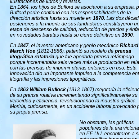
ilustraciones de libros y revistas.
En 1864, los hijos de Bufford se asociaron a su empresa, 
Bufford padre continuó con las responsabilidades de la
dirección artística hasta su muerte en
1870
. Las dos déca
posteriores a la muerte de sus fundadores constituyeron u
etapa de descenso de calidad, reducción de precios y énfa
en novedades baratas hasta su cierre definitivo en
1890
.
En
1847
, el inventor americano y genio mecánico
Richard
March Hoe
(1812-1886), patentó su modelo de
prensa
litográfica rotatoria
que fue apodada prensa relámpago
porque incrementaba seis veces más la producción en rel
con las prensas de imprimir planas entonces en uso. Esta
innovación dio un importante impulso a la competencia ent
litografía y las impresiones tipográficas.
En
1863
William Bullock
(1813-1867) mejoraría la eficien
de su prensa rotativa incrementando significativamente su
velocidad y eficiencia, revolucionando la industria gráfica.
Moriría, curiosamente, en un accidente laboral provocado 
su propia prensa.
No obstante, las gráficas
populares de la era victori
en EE.UU. encontraron a s