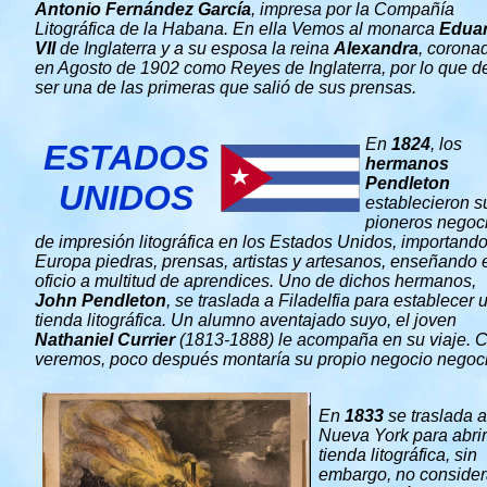
Antonio Fernández García
, impresa por la Compañía
Litográfica de la Habana. En ella Vemos al monarca
Edua
VII
de Inglaterra y a su esposa la reina
Alexandra
, corona
en Agosto de 1902 como Reyes de Inglaterra, por lo que d
ser una de las primeras que salió de sus prensas.
En
1824
, los
ESTADOS
hermanos
Pendleton
UNIDOS
establecieron s
pioneros negoc
de impresión litográfica en los Estados Unidos, importand
Europa piedras, prensas, artistas y artesanos, enseñando 
oficio a multitud de aprendices. Uno de dichos hermanos,
John Pendleton
, se traslada a Filadelfia para establecer 
tienda litográfica. Un alumno aventajado suyo, el joven
Nathaniel Currier
(1813-1888) le acompaña en su viaje.
veremos, poco después montaría su propio negocio negoc
En
1833
se traslada a
Nueva York para abrir
tienda litográfica, sin
embargo, no conside