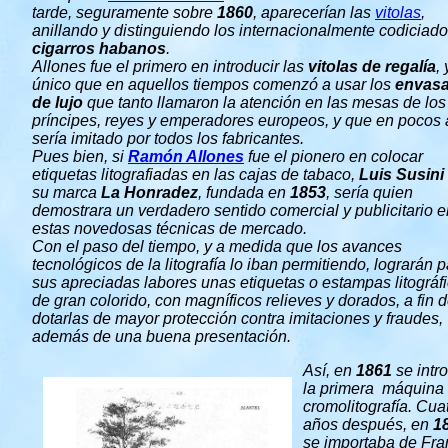
tarde, seguramente sobre
1860
, aparecerían las
vitolas
,
anillando y distinguiendo los internacionalmente codiciad
cigarros habanos
.
Allones fue el primero en introducir las
vitolas de regalía
, 
único que en aquellos tiempos comenzó a usar los
envas
de lujo
que tanto llamaron la atención en las mesas de los
príncipes, reyes y emperadores europeos, y que en pocos
sería imitado por todos los fabricantes.
Pues bien, si
Ramón Allones
fue el pionero en colocar
etiquetas litografiadas en las cajas de tabaco,
Luis Susini
su marca
La Honradez
, fundada en
1853
, sería quien
demostrara un verdadero sentido comercial y publicitario e
estas novedosas técnicas de mercado.
Con el paso del tiempo, y a medida que los avances
tecnológicos de la litografía lo iban permitiendo, lograrán 
sus apreciadas labores unas etiquetas o estampas litográf
de gran colorido, con magníficos relieves y dorados, a fin 
dotarlas de mayor protección contra imitaciones y fraudes,
además de una buena presentación.
Así, en
1861
se intr
la primera máquina
cromolitografía. Cua
años después, en
1
se importaba de Fra