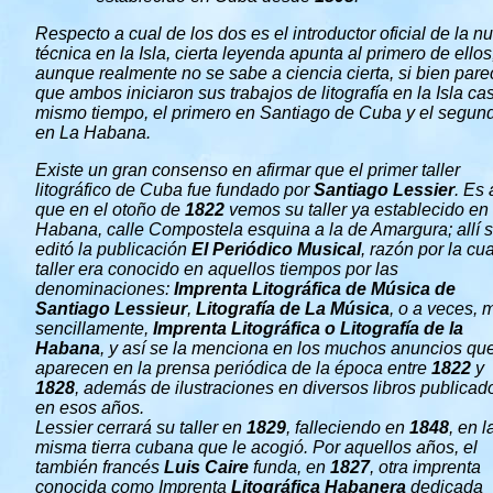
Respecto a cual de los dos es el introductor oficial de la n
técnica en la Isla, cierta leyenda apunta al primero de ellos
aunque realmente no se sabe a ciencia cierta, si bien pare
que ambos iniciaron sus trabajos de litografía en la Isla cas
mismo tiempo, el primero en Santiago de Cuba y el segun
en La Habana.
Existe un gran consenso en afirmar que el primer taller
litográfico de Cuba fue fundado por
Santiago Lessier
. Es 
que en el otoño de
1822
vemos su taller ya establecido en
Habana, calle Compostela esquina a la de Amargura; allí 
editó la publicación
El Periódico Musical
, razón por la cua
taller era conocido en aquellos tiempos por las
denominaciones:
Imprenta Litográfica de Música de
Santiago Lessieur
,
Litografía de La Música
, o a veces, 
sencillamente,
Imprenta Litográfica o Litografía de la
Habana
, y así se la menciona en los muchos anuncios qu
aparecen en la prensa periódica de la época entre
1822
y
1828
, además de ilustraciones en diversos libros publicad
en esos años.
Lessier cerrará su taller en
1829
, falleciendo en
1848
, en l
misma tierra cubana que le acogió. Por aquellos años, el
también francés
Luis Caire
funda, en
1827
, otra imprenta
conocida como Imprenta
Litográfica Habanera
dedicada