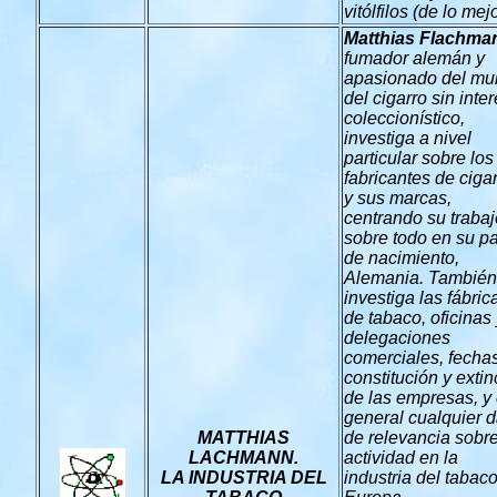
vitólfilos (de lo mejo
Matthias Flachma
fumador alemán y
apasionado del m
del cigarro sin inte
coleccionístico,
investiga a nivel
particular sobre los
fabricante
s de ciga
y sus marcas,
centrando su trabaj
sobre todo en su pa
de nacimiento,
Alemania. También
investiga las fábric
de tabaco, oficinas
delegaciones
comerciales, fecha
constitución y
extin
de las empresas, y
general cualquier d
MATTHIAS
de relevancia sobre
LACHMANN.
actividad en
la
LA INDUSTRIA DEL
industria del tabac