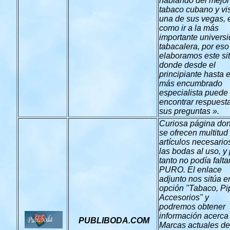
hablando del mejor
tabaco cubano y vis
una de sus vegas, 
como ir a la más
importante univers
tabacalera, por eso
elaboramos este sit
donde desde el
principiante hasta e
más encumbrado
especialista puede
encontrar respuest
sus preguntas ».
Curiosa página do
se ofrecen multitud
artículos necesario
las bodas al uso, y
tanto no podía falta
PURO. El enlace
adjunto nos sitúa e
opción "Tabaco, Pi
Accesorios" y
podremos obtener
información acerca
PUBLIBODA.COM
Marcas actuales de