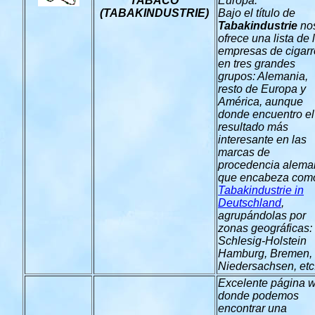
TABACO
Europa.
(TABAKINDUSTRIE)
Bajo el título de
Tabakindustrie
no
ofrece una l
ista de 
empresas de cigarr
en tres grandes
grupos: Alemania,
resto de Europa y
América, aunque
donde encuentro el
resultado más
interesante en las
marcas de
procedencia alema
que encabeza com
Tabakindustrie in
Deutschland
,
agrupándolas por
zonas geográficas:
Schlesig-Holstein
Hamburg, Bremen,
Niedersachsen, etc.
Excelente página 
donde podemos
encontrar una