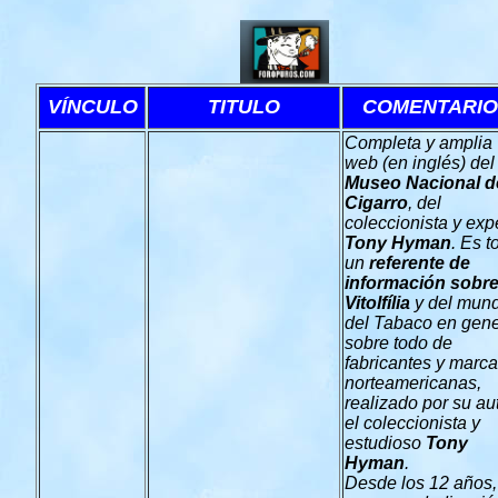
VÍNCULO
TITULO
COMENTARIO
Completa y amplia
web (en inglés) del
Museo Nacional d
Cigarro
, del
coleccionista y exp
Tony Hyman
. Es t
un
referente de
información sobr
Vitolfília
y del mun
del Tabaco en gene
sobre todo de
fabricantes y marc
norteamericanas,
realizado por su aut
el coleccionista y
estudioso
Tony
Hyman
.
Desde los 12 años,