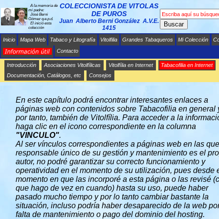
COLECCIONISTA DE VITOLAS
A la memoria de
mi padre:
DE PUROS
José Berni
Gómez q.e.p.d.
Juan Alberto Berni González A.V.E.
Buscar
El inició esta
1415
colección
Inicio
Mapa Web
Tabaco y Litografía
Vitolfilia
Grandes Tabaqueros
Mi Colección
C
Contacto
Introducción
Asociaciones Vitolfílicas
Vitolfília en Internet
Tabacofilia en Internet
PÁGINAS WEB SOBRE TABACOFÍLIA
Documentación, Catálogos, etc
Consejos
En este capítulo podrá encontrar interesantes enlaces a
páginas web con contenidos sobre Tabacofilia en general 
por tanto, también de Vitolfília. Para acceder a la informac
haga clic en el icono correspondiente en la columna
"VINCULO"
.
Al ser vínculos correspondientes a páginas web en las que
responsable único de su gestión y mantenimiento es el pr
autor, no podré garantizar su correcto funcionamiento y
operatividad en el momento de su utilización, pues desde 
momento en que las incorporé a esta página o las revisé (
que hago de vez en cuando) hasta su uso, puede haber
pasado mucho tiempo y por lo tanto cambiar bastante la
situación, incluso podría haber desaparecido de la web po
falta de mantenimiento o pago del dominio del hosting.