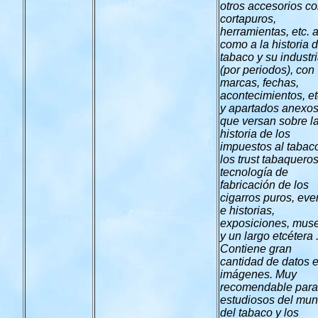
otros accesorios c
cortapuros,
herramientas, etc. a
como a la historia d
tabaco y su industr
(por periodos), con
marcas, fechas,
acontecimientos, etc
y apartados anexo
que versan sobre l
historia de los
impuestos al tabac
los trust tabaqueros
tecnología de
fabricación de los
cigarros puros, eve
e historias,
exposiciones, mus
y un largo etcétera .
Contiene gran
cantidad de datos 
imágenes. Muy
recomendable para
estudiosos del mu
del tabaco y los