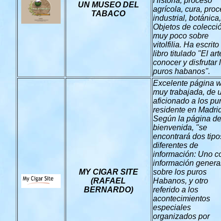
Historia, proceso
UN MUSEO DEL
agrícola, cura, pro
TABACO
industrial, botánica,
Objetos de colecci
muy poco sobre
vitolfilia. Ha escrito
libro titulado "El ar
conocer y disfrutar 
puros habanos".
Excelente página 
muy trabajada, de 
aficionado a los pu
residente en Madrid
Según la página d
bienvenida, "se
encontrará dos tipo
diferentes de
información: Uno c
información genera
MY CIGAR SITE
sobre los puros
(RAFAEL
Habanos, y otro
BERNARDO)
referido a los
acontecimientos
especiales
organizados por