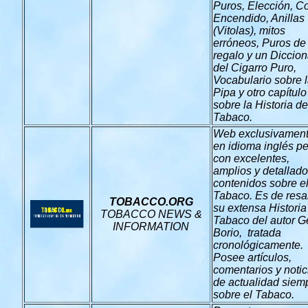
Puros, Elección, Co
Encendido, Anillas
(Vitolas), mitos
erróneos, Puros de
regalo y un Diccion
del Cigarro Puro,
Vocabulario sobre 
Pipa y otro capítulo
sobre la Historia de
Tabaco.
Web exclusivamen
en idioma inglés p
con excelentes,
amplios y detallad
contenidos sobre e
Tabaco. Es de resal
TOBACCO.ORG
su extensa Historia
TOBACCO NEWS &
Tabaco del autor 
INFORMATION
Borio, tratada
cronológicamente.
Posee artículos,
comentarios y notic
de actualidad siem
sobre el Tabaco.