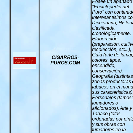
Posee un apartado
"Enciclopedia del
Puro" con contenid
interesantísimos c
Diccionario, Histori
clasificada
cronológicamente,
Elaboración
(preparación, cultiv
recolección, etc...),
Guía (arte de fumar
CIGARROS-
colores, tipos,
PUROS.COM
encendido,
conservación),
Geografía (distintas
zonas productoras 
tabacos en el mund
sus características)
Personajes (famos
fumadores o
aficionados), Arte y
Tabaco (fotos
ordenadas por pint
y sus obras con
fumadores en la