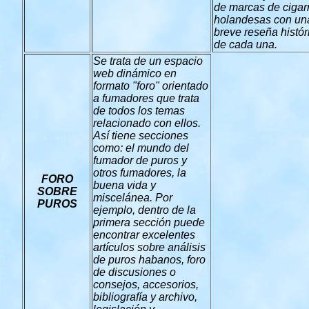
de marcas de cigar
holandesas con un
breve reseña histór
de cada una.
Se trata de un espacio
web dinámico en
formato "foro" orientado
a fumadores que trata
de todos los temas
relacionado con ellos.
Así tiene secciones
como: el mundo del
fumador de puros y
otros fumadores, la
FORO
buena vida y
SOBRE
miscelánea. Por
PUROS
ejemplo, dentro de la
primera sección puede
encontrar excelentes
artículos sobre análisis
de puros habanos, foro
de discusiones o
consejos, accesorios,
bibliografía y archivo,