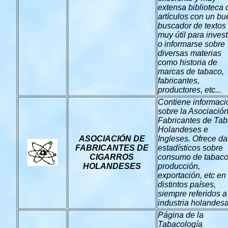
extensa biblioteca 
artículos con un bu
buscador de textos
muy útil para invest
o informarse sobre
diversas materias
como historia de
marcas de tabaco,
fabricantes,
productores, etc...
Contiene informaci
sobre la Asociació
Fabricantes de Ta
Holandeses e
ASOCIACIÓN DE
Ingleses. Ofrece da
FABRICANTES DE
estadísticos sobre
CIGARROS
consumo de tabaco
HOLANDESES
producción,
exportación, etc en
distintos países,
siempre referidos a
industria holandes
Página de la
Tabacología