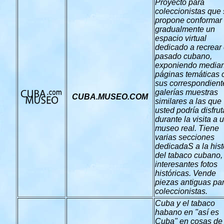
Proyecto para
coleccionistas que
propone conformar
gradualmente un
espacio virtual
dedicado a recrear 
pasado cubano,
exponiendo median
páginas temáticas 
sus correspondient
galerías muestras
CUBA.MUSEO.COM
similares a las que
usted podría disfrut
durante la visita a 
museo real. Tiene
varias secciones
dedicadaS a la hist
del tabaco cubano,
interesantes fotos
históricas. Vende
piezas antiguas pa
coleccionistas.
Cuba y el tabaco
habano en "así es
Cuba" en cosas de