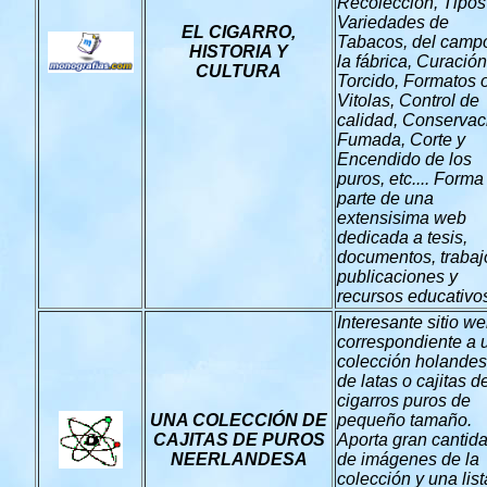
Recolección, Tipos
Variedades de
EL CIGARRO,
Tabacos, del camp
HISTORIA Y
la fábrica, Curación
CULTURA
Torcido, Formatos 
Vitolas, Control de
calidad, Conservac
Fumada, Corte y
Encendido de los
puros, etc.... Forma
parte de una
extensisima web
dedicada a tesis,
documentos, trabaj
publicaciones y
recursos educativo
Interesante sitio w
correspondiente a 
colección holande
de latas o cajitas d
cigarros puros de
UNA COLECCIÓN DE
pequeño tamaño.
CAJITAS DE PUROS
Aporta gran cantid
NEERLANDESA
de imágenes de la
colección y una list