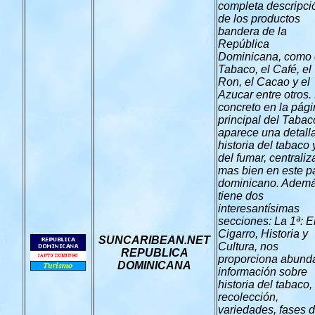
completa descripci
de los productos
bandera de la
República
Dominicana, como 
Tabaco, el Café, el
Ron, el Cacao y el
Azucar entre otros.
concreto en la pág
principal del Tabac
aparece una detall
historia del tabaco 
del fumar, centrali
mas bien en este p
dominicano. Ademá
tiene dos
interesantísimas
secciones: La 1ª: E
Cigarro, Historia y
SUNCARIBEAN.NET
Cultura, nos
REPUBLICA
proporciona abund
DOMINICANA
información sobre
historia del tabaco,
recolección,
variedades, fases d