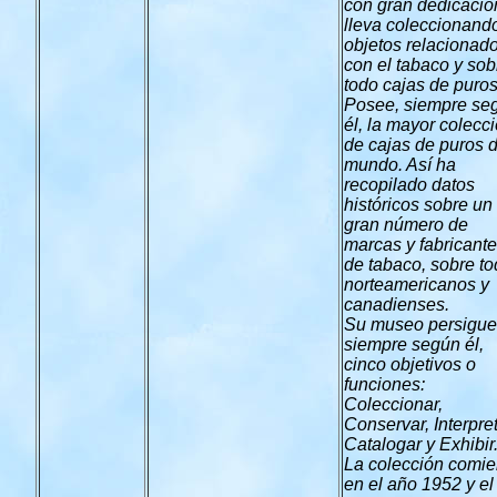
con gran dedicació
lleva coleccionand
objetos relacionad
con el tabaco y sob
todo cajas de puros
Posee, siempre se
él, la mayor colecc
de cajas de puros d
mundo. Así ha
recopilado datos
históricos sobre un
gran número de
marcas y fabricant
de tabaco, sobre t
norteamericanos y
canadienses.
Su museo persigue
siempre según él,
cinco objetivos o
funciones:
Coleccionar,
Conservar, Interpre
Catalogar y Exhibir
La colección comi
en el año 1952 y el