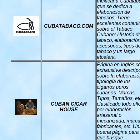
mexicana Cubatab
que se dedica a
elaboración de
tabacos. Tiene
excelentes conteni
CUBATABACO.COM
sobre el Tabaco
Cubano: Historia d
tabaco, elaboración
accesorios, tipos d
tabaco y un largo
etcétera.
Página en inglés c
exhaustiva descrip
sobre la elaboració
tipología de los
cigarros puros
cubanos: Marcas,
Tipos, Tamaños, etc
CUBAN CIGAR
clasificado todo ell
HOUSE
por elaboración
artesanal o
mecanizada, marca
fabricantes, etc. U
buena página para 
que busque