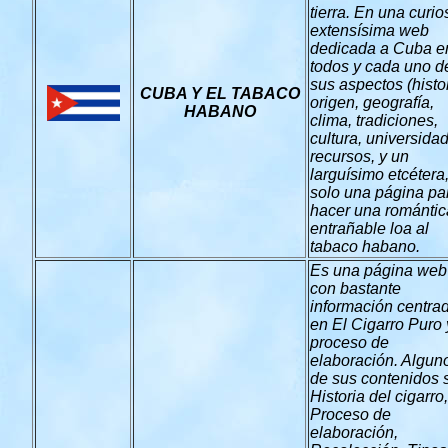
tierra. En una curio
extensísima web
dedicada a Cuba e
todos y cada uno d
sus aspectos (histor
CUBA Y EL TABACO
origen, geografía,
HABANO
clima, tradiciones,
cultura, universida
recursos, y un
larguísimo etcétera
solo una página pa
hacer una romántic
entrañable loa al
tabaco habano.
Es una página web
con bastante
información centra
en El Cigarro Puro 
proceso de
elaboración. Algun
de sus contenidos 
Historia del cigarro,
Proceso de
elaboración,