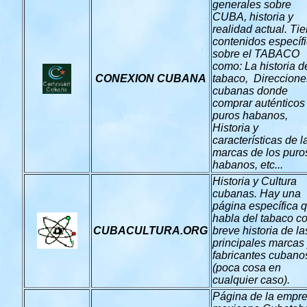
generales sobre
CUBA, historia y
realidad actual. Ti
contenidos específ
sobre el TABACO
como: La historia d
CONEXION CUBANA
tabaco, Direccione
cubanas donde
comprar auténticos
puros habanos,
Historia y
características de l
marcas de los puro
habanos, etc...
Historia y Cultura
cubanas. Hay una
página específica 
habla del tabaco c
CUBACULTURA.ORG
breve historia de la
principales marcas
fabricantes cubano
(poca cosa en
cualquier caso).
Página de la empr