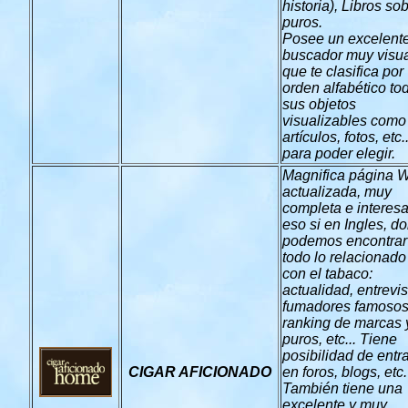
historia), Libros so
puros.
Posee un excelent
buscador muy visu
que te clasifica por
orden alfabético to
sus objetos
visualizables como
artículos, fotos, etc..
para poder elegir.
Magnifica página 
actualizada, muy
completa e interesa
eso si en Ingles, d
podemos encontrar
todo lo relacionado
con el tabaco:
actualidad, entrevis
fumadores famosos
ranking de marcas 
puros, etc... Tiene
posibilidad de entr
CIGAR AFICIONADO
en foros, blogs, etc.
También tiene una
excelente y muy