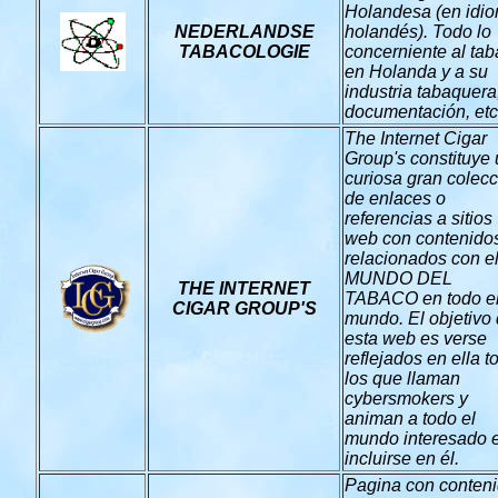
Holandesa (en idi
NEDERLANDSE
holandés). Todo lo
TABACOLOGIE
concerniente al ta
en Holanda y a su
industria tabaquera
documentación, etc
The Internet Cigar
Group's constituye
curiosa gran colec
de enlaces o
referencias a sitios
web con contenido
relacionados con e
MUNDO DEL
THE INTERNET
TABACO en todo e
CIGAR GROUP'S
mundo. El objetivo
esta web es verse
reflejados en ella t
los que llaman
cybersmokers y
animan a todo el
mundo interesado 
incluirse en él.
Pagina con conten