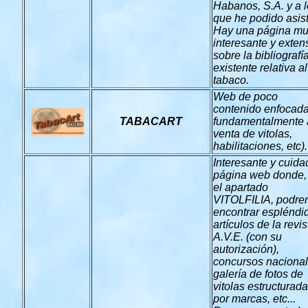
Habanos, S.A. y a 
que he podido asisti
Hay una página m
interesante y exten
sobre la bibliografí
existente relativa al
tabaco.
Web de poco
contenido enfocad
TABACART
fundamentalmente 
venta de vitolas,
habilitaciones, etc).
Interesante y cuida
página web donde,
el apartado
VITOLFILIA, podr
encontrar espléndi
artículos de la revis
A.V.E. (con su
autorización),
concursos nacional
galería de fotos de
vitolas estructurad
por marcas, etc...