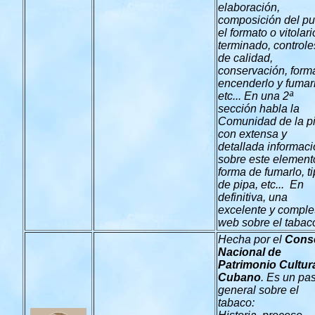
elaboración,
composición del pu
el formato o vitolari
terminado, controle
de calidad,
conservación, form
encenderlo y fumar
etc... En una 2ª
sección habla la
Comunidad de la pi
con extensa y
detallada informac
sobre este element
forma de fumarlo, t
de pipa, etc... En
definitiva, una
excelente y comple
web sobre el tabac
Hecha por el
Cons
Nacional de
Patrimonio Cultur
Cubano
. Es un pa
general sobre el
tabaco: