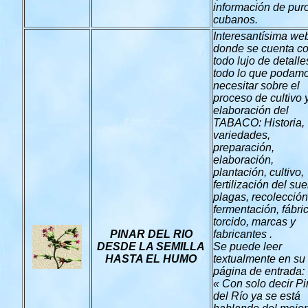
información de pur
cubanos.
Interesantísima we
donde se cuenta c
todo lujo de detalle
todo lo que podam
necesitar sobre el
proceso de cultivo 
elaboración del
TABACO: Historia,
variedades,
preparación,
elaboración,
plantación, cultivo,
fertilización del sue
plagas, recolección
fermentación, fábri
torcido, marcas y
PINAR DEL RIO
fabricantes .
DESDE LA SEMILLA
Se puede leer
HASTA EL HUMO
textualmente en su
página de entrada:
« Con solo decir Pi
del Río ya se está