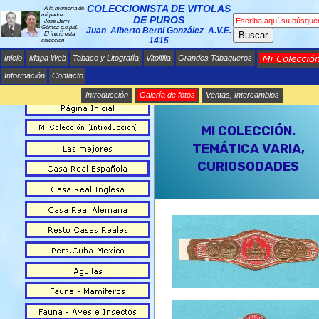
COLECCIONISTA DE VITOLAS
A la memoria de
mi padre:
DE PUROS
José Berni
Gómez q.e.p.d.
Juan Alberto Berni González A.V.E.
Buscar
El inició esta
1415
colección
Inicio
Mapa Web
Tabaco y Litografía
Vitolfilia
Grandes Tabaqueros
Información
Contacto
Introducción
Galería de fotos
Ventas, Intercambios