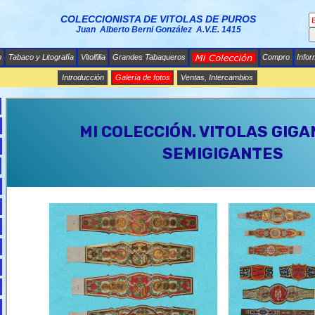
COLECCIONISTA DE VITOLAS DE PUROS
Juan Alberto Berni González A.V.E. 1415
b
Tabaco y Litografía
Vitolfilia
Grandes Tabaqueros
Compro
Info
Introducción
Galería de fotos
Ventas, Intercambios