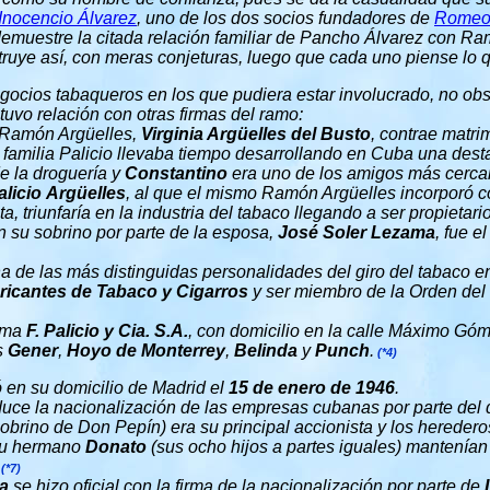
Inocencio Álvarez
, uno de los dos socios fundadores de
Romeo 
emuestre la citada relación familiar de Pancho Álvarez con Ra
struye así, con meras conjeturas, luego que cada uno piense lo 
gocios tabaqueros en los que pudiera estar involucrado, no obs
 tuvo relación con otras firmas del ramo:
 Ramón Argüelles,
Virginia Argüelles del Busto
, contrae matri
a familia Palicio llevaba tiempo desarrollando en Cuba una dest
e la droguería y
Constantino
era uno de los amigos más cerca
licio Argüelles
, al que el mismo Ramón Argüelles incorporó c
a, triunfaría en la industria del tabaco llegando a ser propietari
n su sobrino por parte de la esposa,
José Soler Lezama
, fue e
a de las más distinguidas personalidades del giro del tabaco e
ricantes de Tabaco y Cigarros
y ser miembro de la Orden del 
irma
F. Palicio y Cia. S.A.
, con domicilio en la calle Máximo Gó
s
Gener
,
Hoyo de Monterrey
,
Belinda
y
Punch
.
(*4)
 en su domicilio de Madrid el
15 de enero de 1946
.
uce la nacionalización de las empresas cubanas por parte del d
sobrino de Don Pepín) era su principal accionista y los hereder
 su hermano
Donato
(sus ocho hijos a partes iguales) mantenía
.
(*7)
ta
se hizo oficial con la firma de la nacionalización por parte de