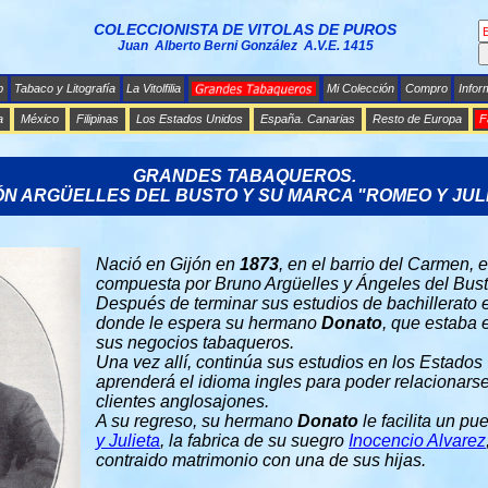
COLECCIONISTA DE VITOLAS DE PUROS
Juan Alberto Berni González A.V.E. 1415
b
Tabaco y Litografía
La Vitolfilia
Mi Colección
Compro
Infor
a
México
Filipinas
Los Estados Unidos
España. Canarias
Resto de Europa
F
GRANDES TABAQUEROS.
N ARGÜELLES DEL BUSTO Y SU MARCA "ROMEO Y JULI
Nació en Gijón en
1873
, en el barrio del Carmen, 
compuesta por Bruno Argüelles y Ángeles del Bust
Después de terminar sus estudios de bachillerato
donde le espera su hermano
Donato
, que estaba 
sus negocios tabaqueros.
Una vez allí, continúa sus estudios en los Estado
aprenderá el idioma ingles para poder relacionars
clientes anglosajones.
A su regreso, su hermano
Donato
le facilita un pu
y Julieta
, la fabrica de su suegro
Inocencio Alvarez
contraido matrimonio con una de sus hijas.