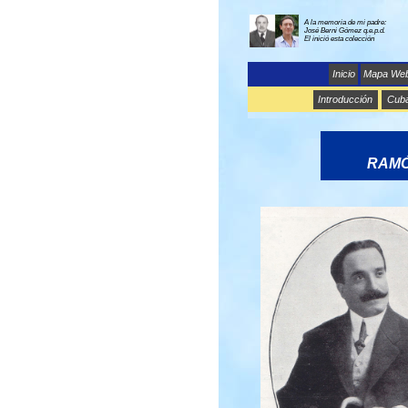
A la memoria de mi padre:
José Berni Gómez q.e.p.d.
El inició esta colección
Inicio
Mapa We
Introducción
Cub
RAMÓ