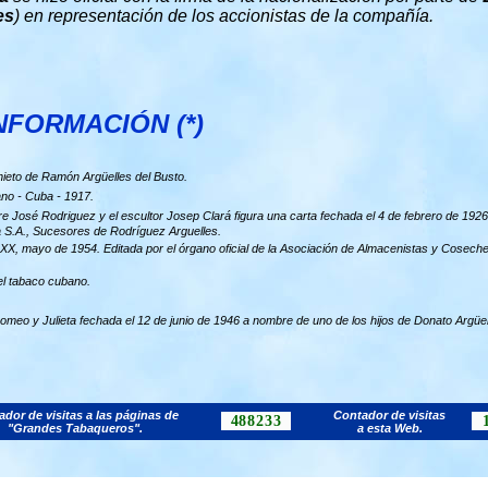
es
) en representación de los accionistas de la compañía.
NFORMACIÓN (*)
ieto de Ramón Argüelles del Busto.
no - Cuba - 1917.
e José Rodriguez y el escultor Josep Clará figura una carta fechada el 4 de febrero de 19
 S.A., Sucesores de Rodríguez Arguelles.
XX, mayo de 1954. Editada por el órgano oficial de la Asociación de Almacenistas y Cosech
el tabaco cubano.
Romeo y Julieta fechada el 12 de junio de 1946 a nombre de uno de los hijos de Donato Argüel
dor de visitas a las páginas de
Contador de visitas
488233
"Grandes Tabaqueros".
a esta Web.