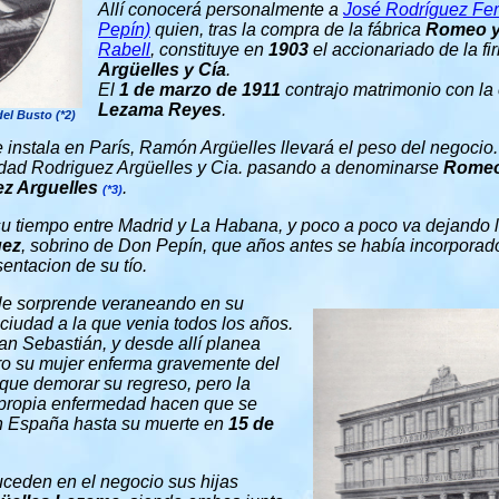
Allí conocerá personalmente a
José Rodríguez Fe
Pepín)
quien, tras la compra de la fábrica
Romeo y 
Rabell
, constituye en
1903
el accionariado de la f
Argüelles y Cía
.
El
1 de marzo de 1911
contrajo matrimonio con la
Lezama Reyes
.
el Busto (*2)
instala en París, Ramón Argüelles llevará el peso del negoci
edad Rodriguez Argüelles y Cia. pasando a denominarse
Romeo 
z Arguelles
.
(*3)
su tiempo entre Madrid y La Habana, y poco a poco va dejando 
uez
, sobrino de Don Pepín, que años antes se había incorporad
entacion de su tío.
 le sorprende veraneando en su
 ciudad a la que venia todos los años.
an Sebastián, y desde allí planea
ero su mujer enferma gravemente del
 que demorar su regreso, pero la
 propia enfermedad hacen que se
n España hasta su muerte en
15 de
suceden en el negocio sus hijas