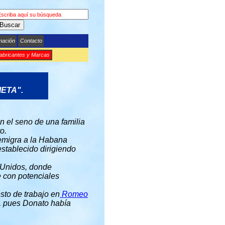
Buscar
mación
Contacto
abricantes y Marcas
ETA".
en el seno de una familia
o.
 emigra a la Habana
establecido dirigiendo
s Unidos, donde
e con potenciales
esto de trabajo en
Romeo
, pues Donato había