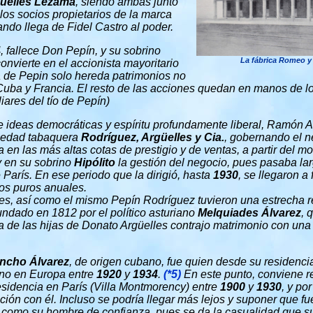
üelles Lezama
, siendo ambas junto
los socios propietarios de la marca
ando llega de Fidel Castro al poder.
4
, fallece Don Pepín, y su sobrino
La fábrica Romeo y 
onvierte en el accionista mayoritario
ja de Pepin solo hereda patrimonios no
uba y Francia. El resto de las acciones quedan en manos de l
iares del tío de Pepín)
de ideas democráticas y espíritu profundamente liberal, Ramón 
ciedad tabaquera
Rodríguez, Argüelles y Cia.
, gobernando el n
a en las más altas cotas de prestigio y de ventas, a partir del
y en su sobrino
Hipólito
la gestión del negocio, pues pasaba l
 París. En ese periodo que la dirigió, hasta
1930
, se llegaron a 
os puros anuales.
s, así como el mismo Pepín Rodríguez tuvieron una estrecha r
fundado en 1812 por el político asturiano
Melquiades Álvarez
, 
na de las hijas de Donato Argüelles contrajo matrimonio con una 
ncho Álvarez
, de origen cubano, fue quien desde su residenc
ano en Europa entre
1920
y
1934
.
(*5)
En este punto, conviene r
sidencia en París (Villa Montmorency) entre
1900
y
1930
, y po
ción con él. Incluso se podría llegar más lejos y suponer que f
como su hombre de confianza, pues se da la casualidad que 