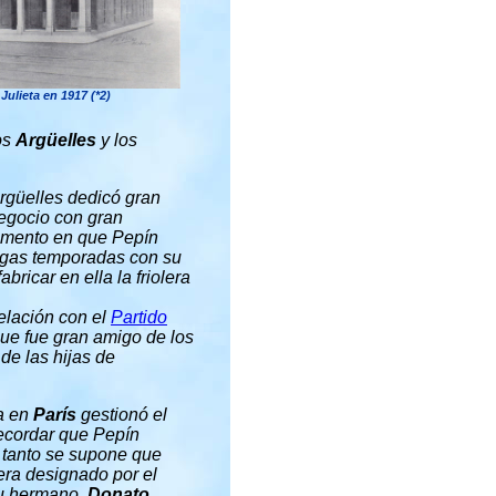
Julieta en 1917 (*2)
os
Argüelles
y los
Argüelles dedicó gran
egocio con gran
 momento en que Pepín
argas temporadas con su
fabricar en ella la friolera
elación con el
Partido
que fue gran amigo de los
de las hijas de
ia en
París
gestionó el
ecordar que Pepín
r tanto se supone que
uera designado por el
su hermano,
Donato