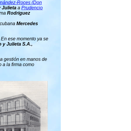
rnández-Roces (Don
Julieta
a
Prudencio
irma
Rodriguez
 cubana
Mercedes
o. En ese momento ya se
y Julieta S.A.,
la gestión en manos de
o a la firma como