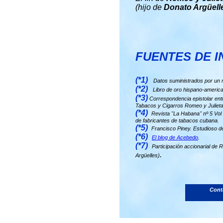
(hijo de
Donato Argüell
FUENTES DE I
(*1)
Datos suministrados por un n
(*2)
Libro de oro hispano-america
(*3)
Correspondencia epistolar entr
Tabacos y Cigarros Romeo y Julieta
(*4)
Revista "La Habana" nº 5 Vol 
de fabricantes de tabacos cubana.
(*5)
Francisco Piney. Estudioso d
(*6)
El blog de Acebedo
.
(*7)
Participación accionarial de 
.
Argüelles)
Conta