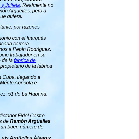
y Julieta
. Realmente no
món Argüelles, pero a
que quiera.
tante, por razones
monio con el luarqués
acada carrera
nos a Pepín Rodríguez.
omo trabajador en su
o de la
fabrica de
l propietario de la fábrica
n Cuba, llegando a
Mérito Agrícola e
mez, 51 de La Habana,
ictador Fidel Castro,
os de
Ramón Argüelles
n un buen número de
Luis Argüelles Álvarez