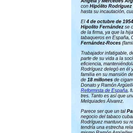
Ángela
y
Mercedes
Arg
con
Hipólito Rodríguez
hasta su incautación, cu
El
4 de octubre de 195
Hipolito Fernández
se c
de la firma, ya que la hi
tabaqueros en España, C
Fernández-Roces
(famil
Trabajador infatigable, 
parte de su vida a la so
eficiencia, manteniéndol
Rodríguez delegó en él 
familia en su mansión de
de
18 millones
de cigarr
Donato y Ramón Argüelle
Reformista de España
, 
tres. Tanto es así que u
Melquiades Álvarez.
Parece ser que un tal
Pa
negocio del tabaco cub
Rodríguez mantuvo su re
tendría una estrecha rela
mismo Ramón Argüelles 