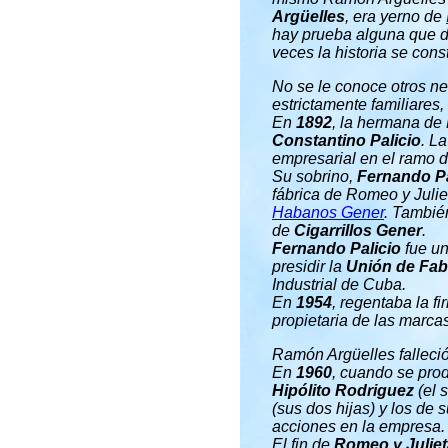
Argüelles
, era yerno de
hay prueba alguna que d
veces la historia se con
No se le conoce otros ne
estrictamente familiares,
En
1892
, la hermana de
Constantino Palicio
. L
empresarial en el ramo d
Su sobrino,
Fernando Pa
fábrica de Romeo y Juliet
Habanos Gener
. Tambié
de
Cigarrillos Gener
.
Fernando Palicio
fue un
presidir la
Unión de Fab
Industrial de Cuba.
En
1954
, regentaba la f
propietaria de las marca
Ramón Argüelles falleció
En
1960
, cuando se prod
Hipólito Rodriguez
(el 
(sus dos hijas) y los de
acciones en la empresa
El fin de
Romeo y Julie