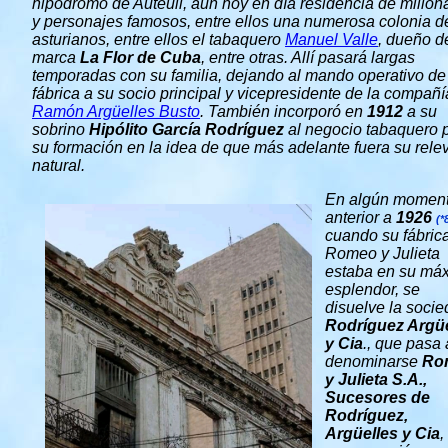
hipódromo de Auteuil, aún hoy en día residencia de millon
y personajes famosos, entre ellos una numerosa colonia d
asturianos, entre ellos el tabaquero
Manuel Valle
, dueño d
marca
La Flor de Cuba
, entre otras. Allí pasará largas
temporadas con su familia, dejando al mando operativo de
fábrica a su socio principal y vicepresidente de la compañí
Ramón Argüelles Busto
. También incorporó en
1912
a su
sobrino
Hipólito García Rodríguez
al negocio tabaquero 
su formación en la idea de que más adelante fuera su rele
natural.
En algún momen
anterior a
1926
(*
cuando su fábric
Romeo y Julieta
estaba en su má
esplendor, se
disuelve la soci
Rodríguez Argüe
y Cia
., que pasa 
denominarse
Ro
y Julieta S.A
.,
Sucesores de
Rodríguez,
Argüelles y Cia
,