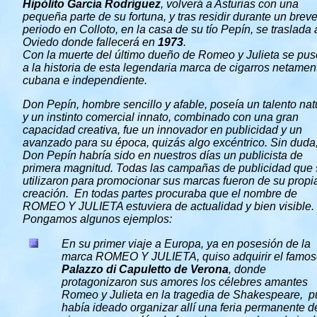
Hipólito García Rodríguez
, volverá a Asturias con una
pequeña parte de su fortuna, y tras residir durante un brev
periodo en Colloto, en la casa de su tío Pepín, se traslada 
Oviedo donde fallecerá en
1973
.
Con la muerte del último dueño de Romeo y Julieta se puso
a la historia de esta legendaria marca de cigarros netamen
cubana e independiente.
Don Pepín, hombre sencillo y afable, poseía un talento nat
y un instinto comercial innato, combinado con una gran
capacidad creativa, fue un innovador en publicidad y un
avanzado para su época, quizás algo excéntrico. Sin duda
Don Pepín habría sido en nuestros días un publicista de
primera magnitud. Todas las campañas de publicidad que 
utilizaron para promocionar sus marcas fueron de su propi
creación. En todas partes procuraba que el nombre de
ROMEO Y JULIETA estuviera de actualidad y bien visible.
Pongamos algunos ejemplos:
En su primer viaje a Europa, ya en posesión de la
marca ROMEO Y JULIETA, quiso adquirir el famo
Palazzo di Capuletto de Verona
, donde
protagonizaron sus amores los célebres amantes
Romeo y Julieta en la tragedia de Shakespeare, 
había ideado organizar allí una feria permanente d