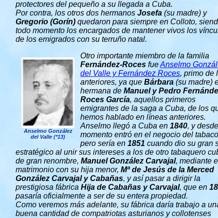
protectores del pequeño a su llegada a Cuba.
Por contra, los otros dos hermanos
Josefa
(su madre) y
Gregorio (Gorín)
quedaron para siempre en Colloto, sien
todo momento los encargados de mantener vivos los víncu
de los emigrados con su terruño natal.
Otro importante miembro de la familia
Fernández-Roces
fue
Anselmo Gonzál
del Valle y Fernández Roces
, primo de 
anteriores, ya que
Bárbara
(su madre) 
hermana de
Manuel y Pedro Fernánde
Roces García
, aquellos primeros
emigrantes de la saga a Cuba, de los q
hemos hablado en líneas anteriores.
Anselmo llegó a Cuba en
1840
, y desd
Anselmo González
momento entró en el negocio del tabaco
del Valle
(*13)
pero sería en
1851
cuando dio su gran s
estratégico al unir sus intereses a los de otro tabaquero c
de gran renombre,
Manuel González Carvajal
, mediante e
matrimonio con su hija
menor,
Mª de Jesús de la Merced
González Carvajal y Cabañas
, y así pasar a dirigir la
prestigiosa fábrica
Hija de Cabañas y Carvajal
, que en
18
pasaría oficialmente a ser de su entera propiedad.
Como veremos más adelante, su fábrica daría trabajo a un
buena cantidad de compatriotas asturianos y collotenses