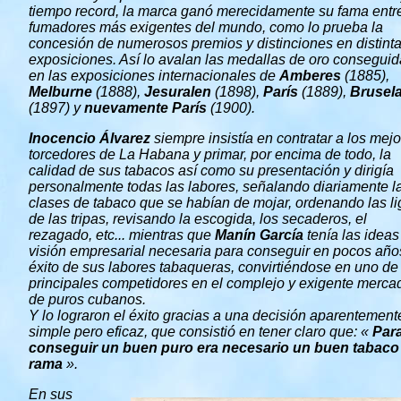
tiempo record, la marca ganó merecidamente su fama entre
fumadores más exigentes del mundo, como lo prueba la
concesión de numerosos premios y distinciones en distint
exposiciones. Así lo avalan las medallas de oro consegui
en las exposiciones internacionales de
Amberes
(1885),
Melburne
(1888),
Jesuralen
(1898),
París
(1889),
Brusel
(1897) y
nuevamente París
(1900).
Inocencio Álvarez
siempre insistía en contratar a los mej
torcedores de La Habana y primar, por encima de todo, la
calidad de sus tabacos así como su presentación y dirigía
personalmente todas las labores, señalando diariamente l
clases de tabaco que se habían de mojar, ordenando las l
de las tripas, revisando la escogida, los secaderos, el
rezagado, etc... mientras que
Manín García
tenía las ideas 
visión empresarial necesaria para conseguir en pocos año
éxito de sus labores tabaqueras, convirtiéndose en uno de
principales competidores en el complejo y exigente merca
de puros cubanos.
Y lo lograron el éxito gracias a una decisión aparentement
simple pero eficaz, que consistió en tener claro que: «
Par
conseguir un buen puro era necesario un buen tabaco
rama
».
En sus