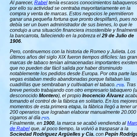
Al parecer,
Rabel
tenía escasos conocimientos tabaqueros
por ello su actividad se centraba mayoritariamente en la
compra y venta de marcas. Estos negocios le permitieron
ganar una pequeña fortuna que pronto despilfarró, pues no
debía ser un buen administrador de sus bienes, lo que le
condujo a una situación financiera insostenible y finalment
la bancarrota, falleciendo en la pobreza el
29 de Julio de
1906
.
Pero, continuemos con la historia de Romeo y Julieta. Los
últimos años del siglo XIX fueron tiempos difíciles: las gra
marcas de tabaco tenían almacenadas importantes existen
que no pueden dar fácil salida por haber disminuido
notablemente los pedidos desde Europa. Por otra parte las
vegas estaban medio abandonadas porque faltaban las
cuadrillas que sembraban y cultivaban el tabaco.
. Tras
(*13)
breve periodo trabajando con otro empresario tabaquero (
desconocido
Montero
), el propio
Inocencio Álvarez
acab
tomando el control de la fábrica en solitario. En los mejore
momentos de esta primera etapa, la fábrica llegó a tener u
200 operarios que lograban elaborar manualmente 20.000
cigarros al día
.
(*17)
Finalmente, en
1900
, la marca se acabó vendiendo al
Mar
de Rabel
que, al poco tiempo, la volvió a traspasar a la
Sociedad Rodriguez Argüelles y Cia.
con
Pepín Rodríg