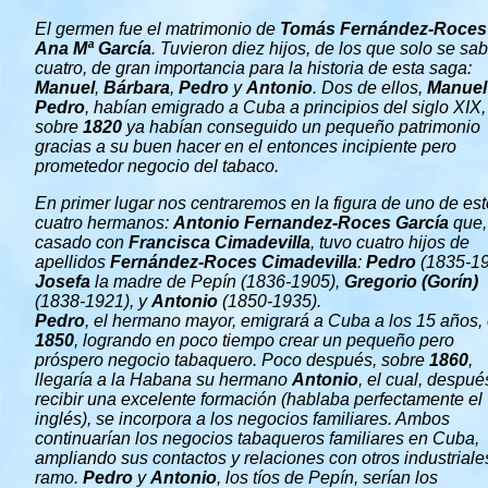
El germen fue el matrimonio de
Tomás Fernández-Roces
Ana Mª García
. Tuvieron diez hijos, de los que solo se sa
cuatro, de gran importancia para la historia de esta saga:
Manuel
,
Bárbara
,
Pedro
y
Antonio
.
Dos de ellos,
Manuel
Pedro
, habían emigrado a Cuba a principios del siglo XIX,
sobre
1820
ya habían conseguido un pequeño patrimonio
gracias a su buen hacer en el entonces incipiente pero
prometedor negocio del tabaco.
En primer lugar nos centraremos en la figura de uno de es
cuatro hermanos:
Antonio Fernandez-Roces García
que,
casado con
Francisca Cimadevilla
, tuvo cuatro hijos de
apellidos
Fernández-Roces Cimadevilla
:
Pedro
(1835-19
Josefa
la madre de Pepín (1836-1905),
Gregorio
(Gorín)
(1838-1921),
y
Antonio
(1850-1935).
Pedro
, el hermano mayor, emigrará a Cuba a los 15 años,
1850
, logrando en poco tiempo crear un pequeño pero
próspero negocio tabaquero. Poco después, sobre
1860
,
llegaría a la Habana su hermano
Antonio
, el cual, despué
recibir una excelente formación (hablaba perfectamente el
inglés), se incorpora a los negocios familiares. Ambos
c
ontinuarían los negocios tabaqueros familiares en Cuba,
ampliando sus contactos y relaciones con otros industriale
ramo.
Pedro
y
Antonio
, los tíos de Pepín, serían los