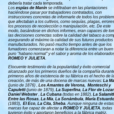
debería tratar cada temporada.
Los
espías de Manín
se infiltraban en las plantaciones
haciéndose pasar por trabajadores contratados, con
instrucciones concretas de informarle de todos los proble
que afectaban a los cultivos, como sequías, plagas, errore
los procesos de recolección o manipulación, etc. De este
modo, basándose en dichos informes, eran capaces de to
las decisiones correctas sobre la calidad del tabaco a comp
asegurando al máximo la calidad de sus futuros productos
manufacturados. No pasó mucho tiempo antes de que los
fumadores comenzaran a notar la diferencia entre un buen
puro "habano normal” y el sabor y aroma de los elaborado
ROMEO Y JULIETA
.
Elocuente testimonio de la popularidad y éxito comercial
alcanzado por los primeros dueños de la compañía durante
primeros años de existencia de su fábrica es el hecho de l
creación, de más de una docena de marcas nuevas:
La Ma
(junio de 1876) ,
Los Amantes de Verona,
Monteschi у
Capuletti
(junio de 1879),
La Superfina
,
La Flor de Loza
Daniel Webster
,
La Cubana
(todas en 1882),
La Salamit
Entre las Rosas
,
La Mía
,
La Sonámbula
,
María Estuard
(1883)
, El Eco, La Cita, Sheba
. Aunque ninguna de estas
marcas fue capaz de afectar a
ROMEO Y JULIETA
, todas
tuvieron éxito y aportaron beneficios a la fábrica matriz.