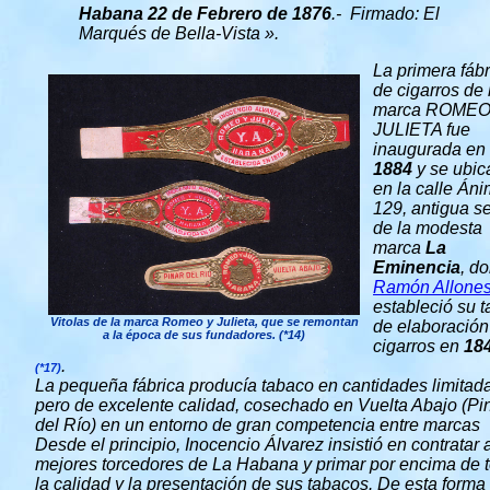
Habana 22 de Febrero de 1876
.- Firmado: El
Marqués de Bella-Vista ».
La primera fábr
de cigarros de 
marca ROMEO
JULIETA fue
inaugurada en
1884
y se ubic
en la calle Án
129, antigua s
de la modesta
marca
La
Eminencia
, d
Ramón Allone
estableció su ta
Vitolas de la marca Romeo y Julieta, que se remontan
de elaboración
a la época de sus fundadores. (*14)
cigarros en
18
.
(*17)
La pequeña fábrica producía tabaco en cantidades limitad
pero de excelente calidad, cosechado en Vuelta Abajo (Pi
del Río) en un entorno de gran competencia entre marcas
Desde el principio, Inocencio Álvarez insistió en contratar 
mejores torcedores de La Habana y primar por encima de 
la calidad y la presentación de sus tabacos. De esta forma