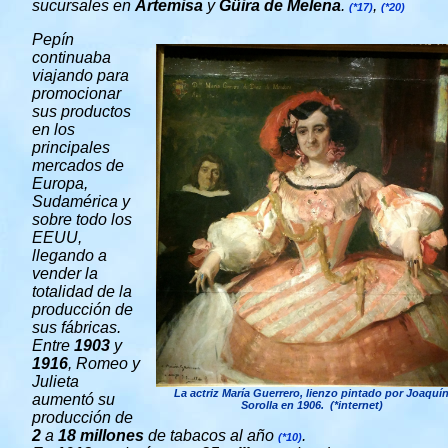
sucursales en
Artemisa
y
Güira de Melena
.
,
(*17)
(*20)
Pepín
continuaba
viajando para
promocionar
sus productos
en los
principales
mercados de
Europa,
Sudamérica y
sobre todo los
EEUU,
llegando a
vender la
totalidad de la
producción de
sus fábricas.
Entre
1903
y
1916
, Romeo y
Julieta
La actriz María Guerrero, lienzo pintado por Joaquí
aumentó su
Sorolla en 1906. (*internet)
producción de
2
a
18
millones
de tabacos al año
.
(*10)