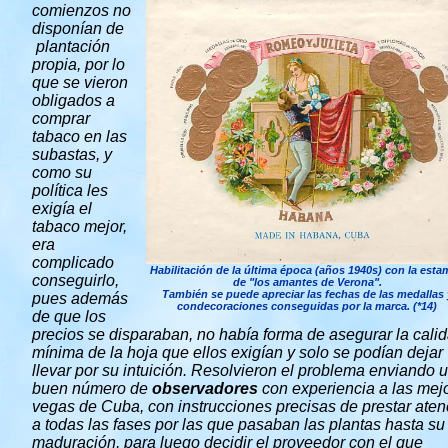
comienzos no
disponían de
plantación
propia, por lo
que se vieron
obligados a
comprar
tabaco en las
subastas, y
como su
política les
exigía el
tabaco mejor,
era
complicado
Habilitación de la última época (años 1940s) con la est
conseguirlo,
de "los amantes de Verona".
También se puede apreciar las fechas de las medallas 
pues además
condecoraciones conseguidas por la marca. (*14)
de que los
precios se disparaban, no había forma de asegurar la cali
mínima de la hoja que ellos exigían y solo se podían dejar
llevar por su intuición. Resolvieron el problema enviando 
buen número de
observadores
con experiencia a las mej
vegas de Cuba, con instrucciones precisas de prestar aten
a todas las fases por las que pasaban las plantas hasta su
maduración, para luego decidir el proveedor con el que