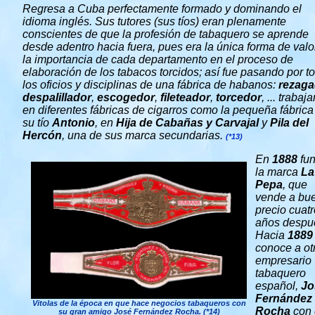
Regresa a Cuba perfectamente formado y dominando el
idioma inglés. Sus tutores (sus tíos) eran plenamente
conscientes de que la profesión de tabaquero se aprende
desde adentro hacia fuera, pues era la única forma de valo
la importancia de cada departamento en el proceso de
elaboración de los tabacos torcidos; así fue pasando por t
los oficios y disciplinas de una fábrica de habanos:
rezaga
despalillador
,
escogedor
,
fileteador
,
torcedor
, ... trabaj
en diferentes fábricas de cigarros como la pequeña fábrica
su tío
Antonio
, en
Hija de Cabañas y Carvajal
y
Pila del
Hercón
, una de sus marca secundarias.
(*13)
En
1888
fu
la marca
La
Pepa
, que
vende a bu
precio cuatr
años despu
Hacia
1889
conoce a ot
empresario
tabaquero
español,
Jo
Fernández
Vitolas de la época en que hace negocios tabaqueros con
Rocha
con 
su gran amigo José Fernández Rocha. (*14)