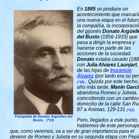
En
1885
se produce un
acontecimiento que marcarí
una nueva etapa en el futur
la compañía, la incorporaci
del gijonés
Donato Argüell
del Busto
(1856-1933) que
pasa a dirigir la empresa y
hacerse con parte de las
acciones de la sociedad.
Donato
estaba casado (188
con
Julia Alvarez Launjart
,
de las hijas de
Inocencio
Álvarez
(por tanto era su yer
. Quizás por este hecho,
(*16)
año más tarde,
Manín Garcí
abandona
Romeo y Julieta
,
coincidiendo con un cambio
domicilio de la calle San Ra
87 a Ánimas, 129-131
.
(*12)
Fotografia de Donato Argüelles del
Pero, llegados a este punto,
Busto. (*13)
hablemos de este personaj
que, como veremos, va a ser de gran importancia para el
devenir de Romeo y Julieta en su segunda etapa con Pepí