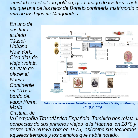
amistad con el citado político, gran amigo de los tres. Tant
así que una de las hijos de Donato contraería matrimonio 
una de las hijas de Melquiades.
En uno de
sus libros
titulado
“Musel-
Habana-
New York.
Cien días de
viaje”; relata
su viaje de
placer al
Nuevo
Continente
en 1915 a
bordo del
vapor Reina
Arbol de relaciones familiares y sociales de Pepín Rodrígu
María
(*13) y (*16)
Cristina, de
la Compañía Trasatlántica Española. También nos relata 
peripecias de sus primeros viajes a la Habana en 1870 y
desde allí a Nueva York en 1875, así como sus recuerdos
aquellos tiempos y los cambios que había notado,