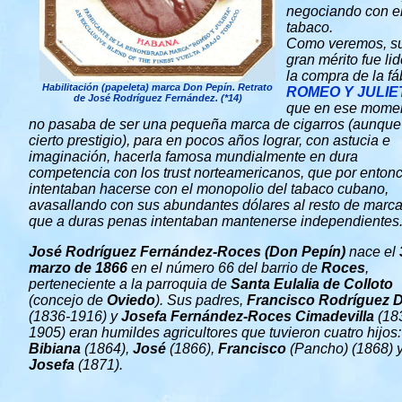
negociando con e
tabaco.
Como veremos, s
gran mérito fue lid
la compra de la fá
Habilitación (papeleta) marca Don Pepín. Retrato
ROMEO Y JULIE
de José Rodríguez Fernández. (*14)
que en ese mome
no pasaba de ser una pequeña marca de cigarros (aunque
cierto prestigio), para en pocos años lograr, con astucia e
imaginación, hacerla famosa mundialmente en dura
competencia con los trust norteamericanos, que por enton
intentaban hacerse con el monopolio del tabaco cubano,
avasallando con sus abundantes dólares al resto de marc
que a duras penas intentaban mantenerse independientes
José Rodríguez Fernández-Roces (Don Pepín)
nace el
marzo de 1866
en el número 66 del barrio de
Roces
,
perteneciente a la parroquia de
Santa Eulalia de Colloto
(concejo de
Oviedo
). Sus padres,
Francisco Rodríguez D
(1836-1916) y
Josefa Fernández-Roces Cimadevilla
(18
1905) eran humildes agricultores que tuvieron cuatro hijos:
Bibiana
(1864),
José
(1866),
Francisco
(Pancho) (1868) 
Josefa
(1871).