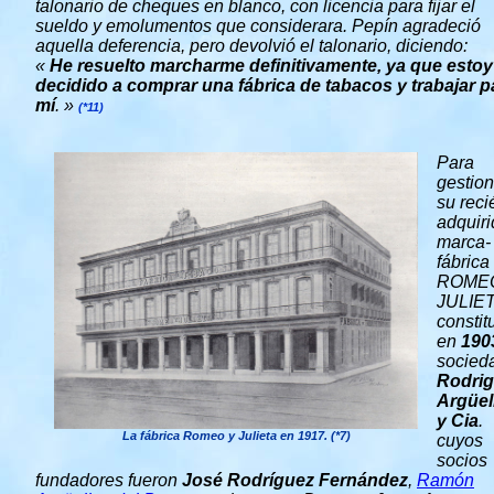
talonario de cheques en blanco, con licencia para fijar el
sueldo y emolumentos que considerara. Pepín agradeció
aquella deferencia, pero devolvió el talonario, diciendo:
«
He resuelto marcharme definitivamente, ya que estoy
decidido a comprar una fábrica de tabacos y trabajar p
mí
. »
(*11)
Para
gestion
su reci
adquir
marca-
fábrica
ROME
JULIET
constit
en
190
socied
Rodrig
Argüel
y Cia
.
La fábrica Romeo y Julieta en 1917. (*7)
cuyos
socios
fundadores fueron
José
Rodríguez Fernández
,
Ramón