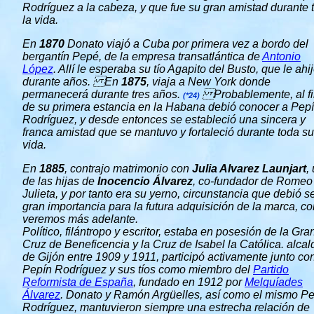
Rodríguez a la cabeza, y que fue su gran amistad durante 
la vida.
En
1870
Donato viajó a Cuba por primera vez a bordo del
bergantín Pepé, de la empresa transatlántica de
Antonio
López
. Allí le esperaba su tío Agapito del Busto, que le ahi
durante años. En
1875
, viaja a New York donde
permanecerá durante tres años.
Probablemente, al fi
(*24)
de su primera estancia en la Habana debió conocer a Pep
Rodríguez, y desde entonces se estableció una sincera y
franca amistad que se mantuvo y fortaleció durante toda su
vida.
En
1885
, contrajo matrimonio con
Julia Alvarez Launjart
,
de las hijas de
Inocencio Álvarez
, co-fundador de Romeo
Julieta, y por tanto era su yerno, circunstancia que debió s
gran importancia para la futura adquisición de la marca, c
veremos más adelante.
Político, filántropo y escritor, estaba en posesión de la Gra
Cruz de Beneficencia y la Cruz de Isabel la Católica. alcal
de Gijón entre 1909 y 1911, participó activamente junto co
Pepín Rodríguez y sus tíos como miembro del
Partido
Reformista de España
, fundado en 1912 por
Melquíades
Álvarez
. Donato y Ramón Argüelles, así como el mismo P
Rodríguez, mantuvieron siempre una estrecha relación de