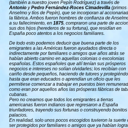
(también a nuestro joven Pepín Rodríguez) a través de
Antonio
y
Pedro Fernández-Roces Cimadevilla
(primos
Anselmo y tíos de Pepín), que se incorporan al accionaria
la fábrica. Ambos fueron hombres de confianza de Anselmo
a su fallecimiento, en
1875
, compraron una parte de accio
sus dos hijos (herederos de su fortuna), que residían en
España poco atentos a los negocios familiares.
De todo esto podemos deducir que buena parte de los
emigrantes a las Américas fueron ayudados directa o
indirectamente por familiares o amigos que años atrás se
habían abierto camino en aquellas colonias o excolonias
españolas. Estos españoles que allí tenían sus prósperos
negocios e intereses no solían olvidarles; los recibían con
cariño desde pequeños, haciendo de tutores y protegiéndo
hasta que eran educados o aprendían un oficio que les
permitiese comenzar a trabajar en puestos bien remunerad
como eran por aquellos años las prósperas fábricas de ta
cubanas.
Pero no creamos que todos los emigrantes a tierras
americanas fueron indianos que regresaron a España
triunfadores, trayendo sus fortunas o construyendo bonitos
palacios.
En realidad, solo unos pocos escogidos tuvieron la suerte
ser protegidos por familiares o amigos que ya habían logr