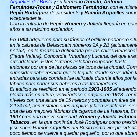
Argüelles del Busto
y su hermano
Donato
,
Antonio
Fernández-Roces
y
Baldomero Fernández
, con el mism
Pepín Rodríguez
de presidente y
Ramón Argüelles
com
vicepresidente.
Con la entrada de Pepín,
Romeo y Julieta
llegaría en poc
años a su máximo esplendor.
En
1904
adquieren para su fábrica el edificio habanero si
en la calzada de Belascoaín números 2A y 2B (actualment
nº 152), en la manzana delimitada por las calles Belascoa
(Padre Valera), Concordia, Virtudes y Lucena, del que era
arrendatarios. Estos terrenos estaban ocupados hasta
entonces por una de las plazas de toros de la ciudad. Co
curiosidad cabe resaltar que la taquilla donde se vendían l
entradas para las corridas fue utilizada durante años por la
fábrica para pagar sus haberes a los trabajadores.
El edificio se reedificó en el periodo
1903-1905
añadiendo
planta más en altura, volviéndose a ampliar en
1913
. Tenía
niveles con una altura de 15 metros y ocupaba un área de
2.124 m2, con instalaciones amplias y bien ventiladas, si
una de las mayores fábricas de cigarros de La Habana, En
1907
crea una nueva sociedad,
Romeo y Julieta, Fábrica
Tabacos
, en la que continúa José Rodríguez como presid
y su socio Ramón Argüelles del Busto como vicepresidente
poco tiempo se vuelve a quedar pequeño, por lo que abre