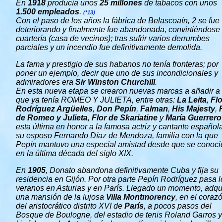
En
1918
producía unos
25 millones
de tabacos con unos
1.500 empleados
.
(*13)
Con el paso de los años la fábrica de Belascoaín, 2 se fue
deteriorando y finalmente fue abandonada, convirtiéndose
cuartería (casa de vecinos); tras sufrir varios derrumbes
parciales y un incendio fue definitivamente demolida.
La fama y prestigio de sus habanos no tenía fronteras; por
poner un ejemplo, decir que uno de sus incondicionales y
admiradores era
Sir Winston Churchill
.
En esta nueva etapa se crearon nuevas marcas a añadir a 
que ya tenía ROMEO Y JULIETA, entre otras:
La Leita
,
Flo
Rodríguez Argüelles
,
Don Pepín
,
Falman
,
His Majesty
,
de Romeo y Julieta
,
Flor de Skariatine
y
María Guerrero
esta última en honor a la famosa actriz y cantante española
su esposo Fernando Díaz de Mendoza, familia con la que
Pepín mantuvo una especial amistad desde que se conoci
en la última década del siglo XIX.
En
1905
, Donato abandona definitivamente Cuba y fija su
residencia en Gijón. Por otra parte Pepín Rodríguez pasa l
veranos en Asturias y en París. Llegado un momento, adqu
una mansión de la lujosa
Villa Montmorency
, en el coraz
del aristocrático distrito XVI de
París
, a pocos pasos del
Bosque de Boulogne, del estadio de tenis Roland Garros y