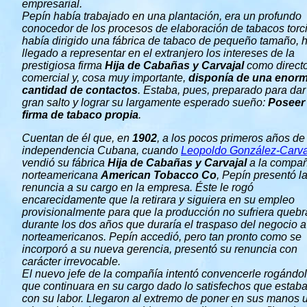
empresarial.
Pepín había trabajado en una plantación, era un profundo
conocedor de los procesos de elaboración de tabacos torc
había dirigido una fábrica de tabaco de pequeño tamaño, 
llegado a representar en el extranjero los intereses de la
prestigiosa firma
Hija de Cabañas y Carvajal
como direct
comercial y, cosa muy importante,
disponía de una enor
cantidad de contactos
. Estaba, pues, preparado para dar
gran salto y lograr su largamente esperado sueño:
Poseer
firma de tabaco propia
.
Cuentan de él que, en
1902
, a los pocos primeros años de 
independencia Cubana, cuando
Leopoldo González-Carva
vendió su fábrica
Hija de Cabañas y Carvajal
a la compañ
norteamericana
American Tobacco Co
, Pepín presentó l
renuncia a su cargo en la empresa. Éste le rogó
encarecidamente que la retirara y siguiera en su empleo
provisionalmente para que la producción no sufriera quebr
durante los dos años que duraría el traspaso del negocio a
norteamericanos. Pepín accedió, pero tan pronto como se
incorporó a su nueva gerencia, presentó su renuncia con
carácter irrevocable.
El nuevo jefe de la compañía intentó convencerle rogándo
que continuara en su cargo dado lo satisfechos que estab
con su labor. Llegaron al extremo de poner en sus manos 