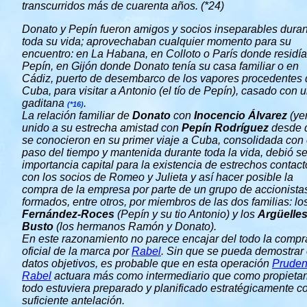
transcurridos más de cuarenta años. (*24)
Donato y Pepín fueron amigos y socios inseparables dura
toda su vida; aprovechaban cualquier momento para su
encuentro: en La Habana, en Colloto o París donde residía
Pepín, en Gijón donde Donato tenía su casa familiar o en
Cádiz, puerto de desembarco de los vapores procedentes 
Cuba, para visitar a Antonio (el tío de Pepín), casado con 
gaditana
.
(*16)
La relación familiar de
Donato
con
Inocencio Álvarez
(ye
unido a su estrecha amistad con
Pepín Rodríguez
desde 
se conocieron en su primer viaje a Cuba, consolidada con 
paso del tiempo y mantenida durante toda la vida, debió se
importancia capital para la existencia de estrechos contact
con los socios de Romeo y Julieta y así hacer posible la
compra de la empresa por parte de un grupo de accionista
formados, entre otros, por miembros de las dos familias: lo
Fernández-Roces
(Pepín y su tio Antonio) y los
Argüelles
Busto
(los hermanos Ramón y Donato).
En este razonamiento no parece encajar del todo la compr
oficial de la marca por
Rabel
. Sin que se pueda demostrar
datos objetivos, es probable que en esta operación
Pruden
Rabel
actuara más como intermediario que como propietari
todo estuviera preparado y planificado estratégicamente c
suficiente antelación.