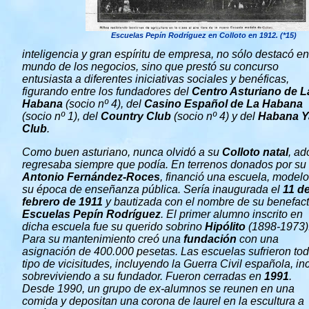
Escuelas Pepín Rodríguez en Colloto en 1912. (*15)
inteligencia y gran espíritu de empresa, no sólo destacó en
mundo de los negocios, sino que prestó su concurso
entusiasta a diferentes iniciativas sociales y benéficas,
figurando entre los fundadores del
Centro Asturiano de L
Habana
(socio nº 4), del
Casino Español de La Habana
(socio nº 1), del
Country Club
(socio nº 4) y del
Habana Y
Club
.
Como buen asturiano, nunca olvidó a su
Colloto natal
, a
regresaba siempre que podía. En terrenos donados por su 
Antonio Fernández-Roces
, financió una escuela, model
su época de enseñanza pública. Sería inaugurada el
11 d
febrero de 1911
y bautizada con el nombre de su benefact
Escuelas Pepín Rodríguez
. El primer alumno inscrito en
dicha escuela fue su querido sobrino
Hipólito
(1898-1973)
Para su mantenimiento creó una
fundación
con una
asignación de 400.000 pesetas. Las escuelas sufrieron to
tipo de vicisitudes, incluyendo la Guerra Civil española, in
sobreviviendo a su fundador. Fueron cerradas en
1991
.
Desde 1990, un grupo de ex-alumnos se reunen en una
comida y depositan una corona de laurel en la escultura a