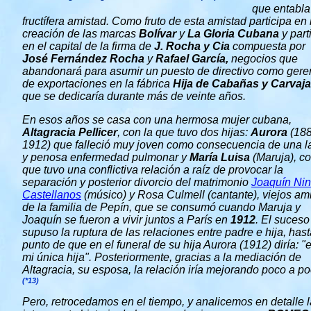
que entabla
fructífera amistad. Como fruto de esta amistad participa en 
creación de las marcas
Bolívar
y
La Gloria Cubana
y part
en el capital de la firma de
J. Rocha y Cia
compuesta por
José Fernández Rocha
y
Rafael García,
negocios que
abandonará para asumir un puesto de directivo como gere
de exportaciones en la fábrica
Hija de Cabañas y Carvaja
que se dedicaría durante más de veinte años.
En esos años se casa con una hermosa mujer cubana,
Altagracia Pellicer
, con la que tuvo dos hijas:
Aurora
(188
1912) que falleció muy joven como consecuencia de una l
y penosa enfermedad pulmonar y
María Luisa
(Maruja), co
que tuvo una conflictiva relación a raíz de provocar la
separación y posterior divorcio del matrimonio
Joaquín Nin
Castellanos
(músico) y Rosa Culmell (cantante), viejos am
de la familia de Pepín, que se consumó cuando Maruja y
Joaquín se fueron a vivir juntos a París en
1912
. El suceso
supuso la ruptura de las relaciones entre padre e hija, hast
punto de que en el funeral de su hija Aurora (1912) diría: "
mi única hija". Posteriormente, gracias a la mediación de
Altagracia, su esposa, la relación iría mejorando poco a po
(*13)
Pero, retrocedamos en el tiempo, y analicemos en detalle l