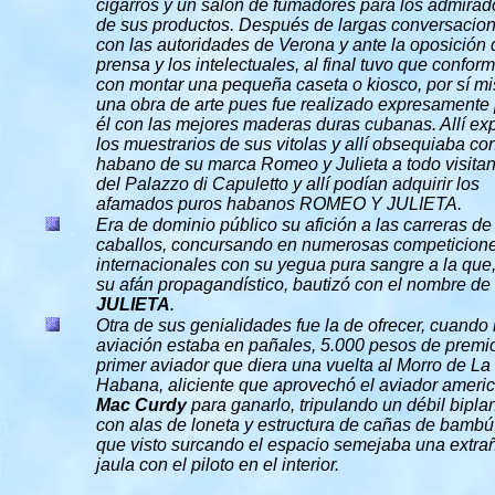
cigarros y un salón de fumadores para los admirad
de sus productos. Después de largas conversacio
con las autoridades de Verona y ante la oposición 
prensa y los intelectuales, al final tuvo que confor
con montar una pequeña caseta o kiosco, por sí m
una obra de arte pues fue realizado expresamente
él con las mejores maderas duras cubanas. Allí ex
los muestrarios de sus vitolas y allí obsequiaba co
habano de su marca Romeo y Julieta a todo visitan
del Palazzo di Capuletto y allí podían adquirir los
afamados puros habanos ROMEO Y JULIETA.
Era de dominio público su afición a las carreras de
caballos, concursando en numerosas competicion
internacionales con su yegua pura sangre a la que
su afán propagandístico, bautizó con el nombre de
JULIETA
.
Otra de sus genialidades fue la de ofrecer, cuando 
aviación estaba en pañales, 5.000 pesos de premio
primer aviador que diera una vuelta al Morro de La
Habana, aliciente que aprovechó el aviador ameri
Mac Curdy
para ganarlo, tripulando un débil bipla
con alas de loneta y estructura de cañas de bambú
que visto surcando el espacio semejaba una extra
jaula con el piloto en el interior.