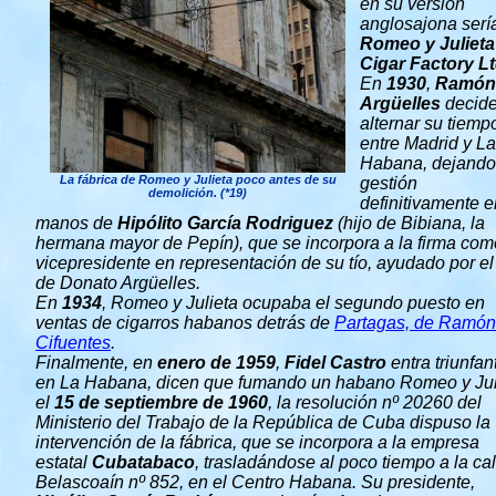
en su versión
anglosajona serí
Romeo y Julieta
Cigar Factory L
En
1930
,
Ramón
Argüelles
decid
alternar su tiemp
entre Madrid y La
Habana, dejando
La fábrica de Romeo y Julieta poco antes de su
gestión
demolición. (*19)
definitivamente e
manos de
Hipólito García Rodriguez
(hijo de Bibiana, la
hermana mayor de Pepín), que se incorpora a la firma com
vicepresidente en representación de su tío, ayudado por el 
de Donato Argüelles.
En
1934
, Romeo y Julieta ocupaba el segundo puesto en
ventas de cigarros habanos detrás de
Partagas, de Ramón
Cifuentes
.
Finalmente, en
enero de 1959
,
Fidel Castro
entra triunfan
en La Habana, dicen que fumando un habano Romeo y Jul
el
15 de septiembre de 1960
, la resolución nº 20260 del
Ministerio del Trabajo de la República de Cuba dispuso la
intervención de la fábrica, que se incorpora a la empresa
estatal
Cubatabaco
, trasladándose al poco tiempo a la cal
Belascoaín nº 852, en el Centro Habana. Su presidente,