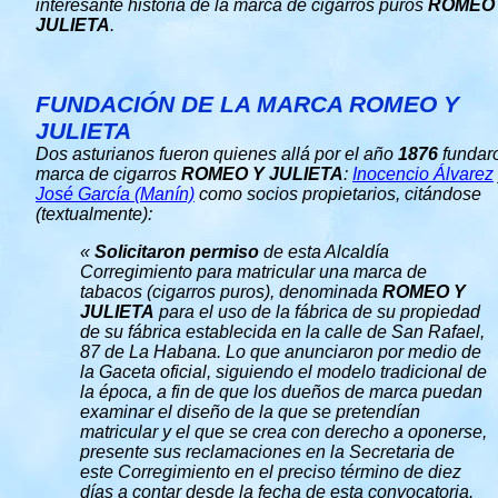
interesante historia de la marca de cigarros puros
ROMEO
JULIETA
.
FUNDACIÓN DE LA MARCA ROMEO Y
JULIETA
Dos asturianos fueron quienes allá por el año
1876
fundaro
marca de cigarros
ROMEO Y JULIETA
:
Inocencio Álvarez
José García (Manín)
como socios propietarios, citándose
(textualmente):
«
Solicitaron permiso
de esta Alcaldía
Corregimiento para matricular una marca de
tabacos (cigarros puros), denominada
ROMEO Y
JULIETA
para el uso de la fábrica de su propiedad
de su fábrica establecida en la calle de San Rafael,
87 de La Habana. Lo que anunciaron por medio de
la Gaceta oficial, siguiendo el modelo tradicional de
la época, a fin de que los dueños de marca puedan
examinar el diseño de la que se pretendían
matricular y el que se crea con derecho a oponerse,
presente sus reclamaciones en la Secretaria de
este Corregimiento en el preciso término de diez
días a contar desde la fecha de esta convocatoria.