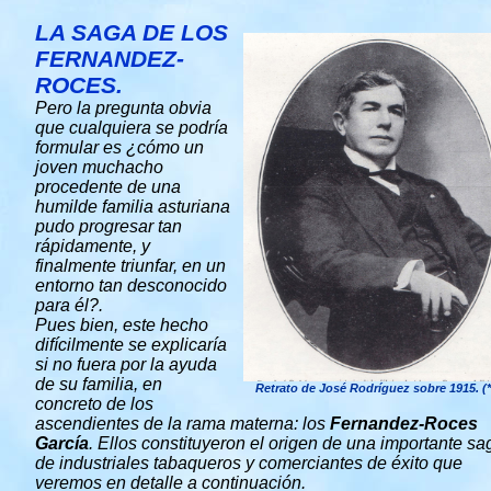
LA SAGA DE LOS
FERNANDEZ-
ROCES.
Pero la pregunta obvia
que cualquiera se podría
formular es ¿cómo un
joven muchacho
procedente de una
humilde familia asturiana
pudo progresar tan
rápidamente, y
finalmente triunfar, en un
entorno tan desconocido
para él?.
Pues bien, este hecho
difícilmente se explicaría
si no fuera por la ayuda
de su familia, en
Retrato de José Rodríguez sobre 1915. (*
concreto de los
ascendientes de la rama materna: los
Fernandez-Roces
García
. Ellos constituyeron el origen de una importante sa
de industriales tabaqueros y comerciantes de éxito que
veremos en detalle a continuación.