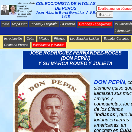
COLECCIONISTA DE VITOLAS
A la memoria de
mi padre:
DE PUROS
José Berni
Gómez q.e.p.d.
Juan Alberto Berni González A.V.E.
Buscar
El inició esta
1415
colección
Inicio
Mapa Web
Tabaco y Litografía
La Vitolfilia
Mi Colecció
Información
Introducción
Cuba
México
Filipinas
Los Estados Unidos
España. Canarias
Resto de Europa
Fabricantes y Marcas
JOSÉ RODRÍGUEZ FERNANDEZ-ROCES
(DON PEPÍN)
Y SU MARCA ROMEO Y JULIETA
DON PEPÍN
, 
siempre quiso que
llamasen sus mu
amigos y
compatriotas, fue
de los últimos
"
indianos
", que h
fortuna en tierras
americanas, en
concreto en
Cuba