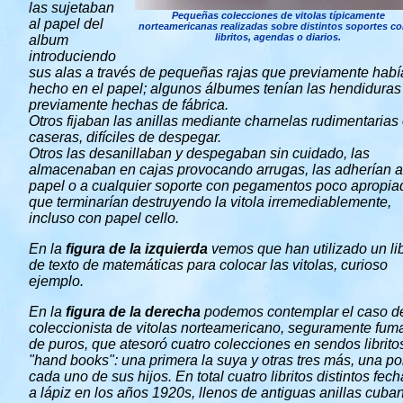
las sujetaban
Pequeñas colecciones de vitolas típicamente
al papel del
norteamericanas realizadas sobre distintos soportes c
libritos, agendas o diarios.
album
introduciendo
sus alas a través de pequeñas rajas que previamente hab
hecho en el papel; algunos álbumes tenían las hendiduras
previamente hechas de fábrica.
Otros fijaban las anillas mediante charnelas rudimentarias
caseras, difíciles de despegar.
Otros las desanillaban y despegaban sin cuidado, las
almacenaban en cajas provocando arrugas, las adherían a
papel o a cualquier soporte con pegamentos poco apropia
que terminarían destruyendo la vitola irremediablemente,
incluso con papel cello.
En la
figura de la izquierda
vemos que han utilizado un li
de texto de matemáticas para colocar las vitolas, curioso
ejemplo.
En la
figura de la derecha
podemos contemplar el caso d
coleccionista de vitolas norteamericano, seguramente fum
de puros, que atesoró cuatro colecciones en sendos librito
"hand books": una primera la suya y otras tres más, una po
cada uno de sus hijos. En total cuatro libritos distintos fec
a lápiz en los años 1920s, llenos de antiguas anillas cuba