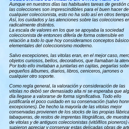
Aunque en nuestros días las habituales tareas de gestión 
las colecciones son imprescindibles para el buen hacer de
cualquier coleccionista, esto no ha sido así en otros tiempo
Así, los cuidados y las atenciones sobre las colecciones e
radicalmente distintos.
La escala de valores en los que se apoyaba la sociedad
coleccionista de entonces difería de forma ostensible en
relación a todo lo que hoy consideramos conceptos básico
elementales del coleccionismo moderno.
Salvo excepciones, las vitolas eran, en el mejor caso, mer
objetos curiosos, bellos, decorativos, que llamaban la aten
Por todo ello invitaban a juntarlas en cajitas, pegarlas sob
pequeños álbumes, diarios, libros, ceniceros, jarrones o
cualquier otro soporte.
Como regla general, la valoración y consideración de las
vitolas no debió ser demasiado alta ni se esperaba que al
día llegase a valorarse de forma significativa. Todo ello
justificaría el poco cuidado en su conservación (salvo hon
excepciones). De hecho la mayoría de las vitolas mejor
conservadas provienen de los stocks de las propias fábric
tabaqueras, de restos de imprentas litográficas, de muestra
de vitolas y de antiguos coleccionistas (vitólfilos pioneros)
supieron apreciar y conservar estas delicadas obras de art