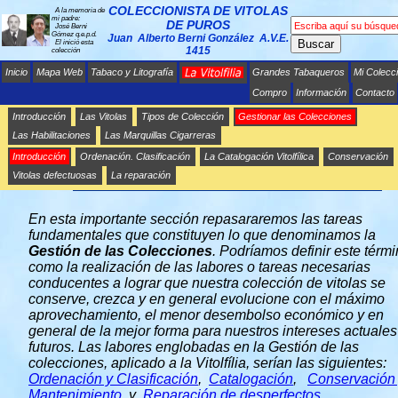
COLECCIONISTA DE VITOLAS
A la memoria de
mi padre:
DE PUROS
José Berni
Gómez q.e.p.d.
Juan Alberto Berni González A.V.E.
Buscar
El inició esta
1415
colección
Inicio
Mapa Web
Tabaco y Litografía
Grandes Tabaqueros
Mi Colecc
Compro
Información
Contacto
Introducción
Las Vitolas
Tipos de Colección
Gestionar las Colecciones
Las Habilitaciones
Las Marquillas Cigarreras
Introducción
Ordenación. Clasificación
La Catalogación Vitolfílica
Conservación
LA GESTIÓN DE LAS COLECCIONES DE
ANILLAS
Vitolas defectuosas
La reparación
En esta importante sección repasararemos las tareas
fundamentales que constituyen lo que denominamos la
Gestión de las Colecciones
. Podríamos definir este térm
como la realización de las labores o tareas necesarias
conducentes a lograr que nuestra colección de vitolas se
conserve, crezca y en general evolucione con el máximo
aprovechamiento, el menor desembolso económico y en
general de la mejor forma para nuestros intereses actuales
futuros. Las labores englobadas en la Gestión de las
colecciones, aplicado a la Vitolfília, serían las siguientes:
Ordenación y Clasificación
,
Catalogación
,
Conservación
Mantenimiento
y
Reparación de desperfectos
.